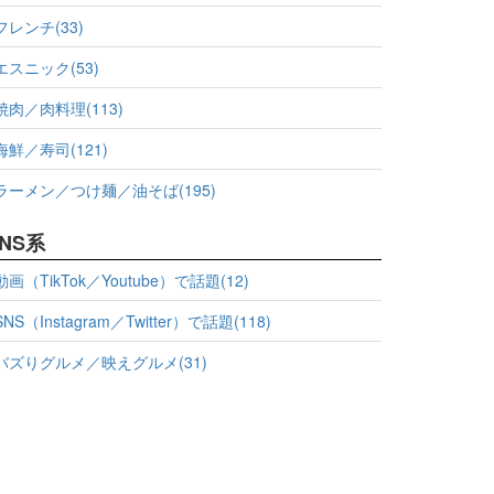
フレンチ(33)
エスニック(53)
焼肉／肉料理(113)
海鮮／寿司(121)
ラーメン／つけ麺／油そば(195)
NS系
動画（TikTok／Youtube）で話題(12)
SNS（Instagram／Twitter）で話題(118)
バズりグルメ／映えグルメ(31)