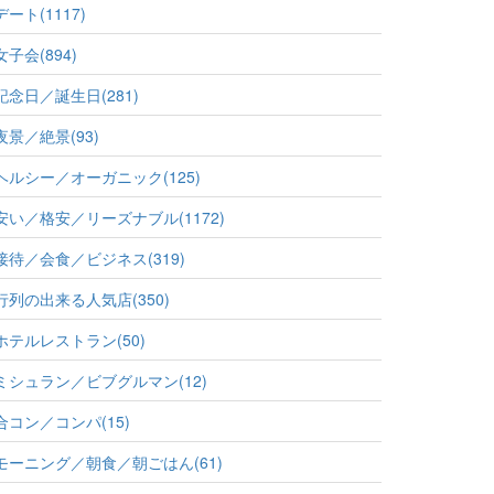
デート(1117)
女子会(894)
記念日／誕生日(281)
夜景／絶景(93)
ヘルシー／オーガニック(125)
安い／格安／リーズナブル(1172)
接待／会食／ビジネス(319)
行列の出来る人気店(350)
ホテルレストラン(50)
ミシュラン／ビブグルマン(12)
合コン／コンパ(15)
モーニング／朝食／朝ごはん(61)