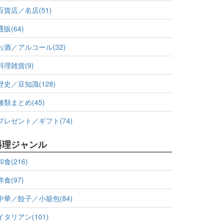
百貨店／名店(51)
通販(64)
お酒／アルコール(32)
料理雑貨(9)
歴史／豆知識(128)
種類まとめ(45)
プレゼント／ギフト(74)
料理ジャンル
和食(216)
洋食(97)
中華／餃子／小籠包(84)
イタリアン(101)