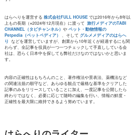
はらへりを運営する
株式会社FULL HOUSE
では2016年から8年以
上もの長期（※2024年12月現在）に渡って
旅行メディアのTABI
CHANNEL（タビチャンネル）
や
ペット・動物情報の
Petpedia（ペットペディア）
、そして
グルメメディアのはらへ
り
などを運営していますが、創業から10年近くが経過するにも関
わらず、全記事を役員が一つ一つチェックして手直ししている会
社は、恐らく日本中を探しても弊社だけなのではないかと思いま
す。
内容の正確性はもちろんのこと、著作権法や景表法、薬機法など
の関連法規の順守など、あらゆる観点で厳格な基準をクリアした
記事のみをリリースしていることに加え、一度記事を公開したら
終わりではなく、必要に応じて随時の編集を行い、情報の鮮度・
正確性を最大限に維持できるよう努めています。
はらへりのライター