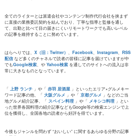
全てのライターとは派遣会社やコンテンツ制作代行会社を挟まず
に直接の業務委託契約を結んでおり、丁寧な指導と監修を通し
て、出勤と比べて目の届きにくいリモートワークでも高いレベル
の記事を維持することに努めています。
はらへりでは、
X（旧：Twitter）
、
Facebook
、
Instagram
、
RSS
配信
など多くのチャネルで読者の皆様に記事を届けていますが中
でも
Google検索
、や
Yahoo検索
を通してのサイトへの流入は非
常に大きなものとなっています。
「
上野 ランチ
」や「
赤羽 居酒屋
」といったエリア×グルメキー
ワード記事の他、「
大阪グルメ
」や「
京都グルメ
」などのご当
地グルメ紹介記事、「
スペイン料理
」や「
メキシコ料理
」とい
った世界各国料理の紹介記事などもGoogle等の検索エンジンで上
位を獲得し、全国各地の読者から好評を得ています。
今後もジャンルを問わず “おいしい” に関するあらゆる分野の記事