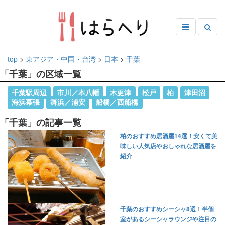
top
>
東アジア・中国・台湾
>
日本
>
千葉
「千葉」の区域一覧
千葉駅周辺
市川／本八幡
木更津
松戸
柏
津田沼
海浜幕張
舞浜／浦安
船橋／西船橋
「千葉」の記事一覧
柏のおすすめ居酒屋14選！安くて美
味しい人気店やおしゃれな居酒屋を
紹介
千葉のおすすめシーシャ8選！半個
室があるシーシャラウンジや注目の