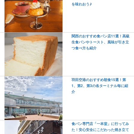
を味わおう♪
関西のおすすめ食パン店11選！高級
生食パンやトースト、風味が引き立
つ食べ方も紹介
羽田空港のおすすめ朝食15選！第
1、第2、第3の各ターミナル毎に紹
介
食パン専門店「一本堂」に行ってみ
た！安心安全にこだわった焼き立て