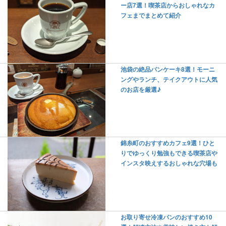
ー店7選！喫茶店からおしゃれなカ
フェまでまとめて紹介
池袋の絶品パンケーキ8選！モーニ
ングやランチ、テイクアウトに人気
のお店を厳選♪
錦糸町のおすすめカフェ9選！ひと
りでゆっくり勉強もできる喫茶店や
インスタ映えするおしゃれな穴場も
お取り寄せ冷凍パンのおすすめ10