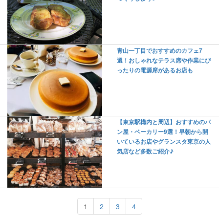
青山一丁目でおすすめのカフェ7
選！おしゃれなテラス席や作業にぴ
ったりの電源席があるお店も
【東京駅構内と周辺】おすすめのパ
ン屋・ベーカリー9選！早朝から開
いているお店やグランスタ東京の人
気店など多数ご紹介♪
1
2
3
4