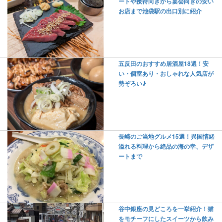
ートや接待向きから宴会向きの安い
お店まで池袋駅の出口別に紹介
五反田のおすすめ居酒屋18選！安
い・個室あり・おしゃれな人気店が
勢ぞろい♪
長崎のご当地グルメ15選！異国情緒
溢れる料理から絶品の海の幸、デザ
ートまで
谷中銀座の見どころを一挙紹介！猫
をモチーフにしたスイーツから飲み