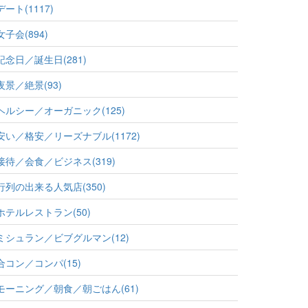
デート(1117)
女子会(894)
記念日／誕生日(281)
夜景／絶景(93)
ヘルシー／オーガニック(125)
安い／格安／リーズナブル(1172)
接待／会食／ビジネス(319)
行列の出来る人気店(350)
ホテルレストラン(50)
ミシュラン／ビブグルマン(12)
合コン／コンパ(15)
モーニング／朝食／朝ごはん(61)