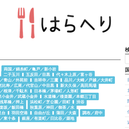
両国／錦糸町／亀戸／新小岩
二子玉川
五反田／目黒
代々木上原／富ヶ谷
／青山／外苑前
吉祥寺／三鷹
品川／大崎／戸越／大井町
恵比寿／広尾／代官山／中目黒
新大久保／高田馬場
／根津／千駄木
日本橋／茅場町／人形町
東小金井／武蔵小金井
水道橋／後楽園／本郷三丁目
浅草橋／押上
浜松町／芝公園／田町
渋谷
楽坂／飯田橋
秋葉原／神田／御茶ノ水
見台
羽田空港
自由が丘
蒲田／大森
調布／府中
／東十条
銀座／有楽町／日比谷／築地