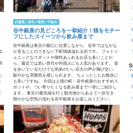
日暮里／谷中／根津／千駄木
谷中銀座の見どころを一挙紹介！猫をモチー
フにしたスイーツから飲み屋まで
、
谷中銀座は東京の都心に位置しながら、近年ではなかな
は
か見ることのできない下町情緒溢れる街です。 フォトジ
き
ェニックなスポットや個性あふれるお店も多いことか
居
ら、最近では若い世代や外国人にも人気があります。 道
S
を歩いているだけでも気前のいい店主の声が飛び交い、
た
賑やかな雰囲気を感じられます。 ちょっとしたお散歩に
な
も良いですね。 今回は人情の町・谷中銀座のおすすめス
ポットや、つい寄りたくなる飲み屋まで一挙にご紹介し
な
ます。 東京の最先端を行く観光地からあえて一歩引き、
穏やかな空気の流れる谷中銀座をお楽しみください。