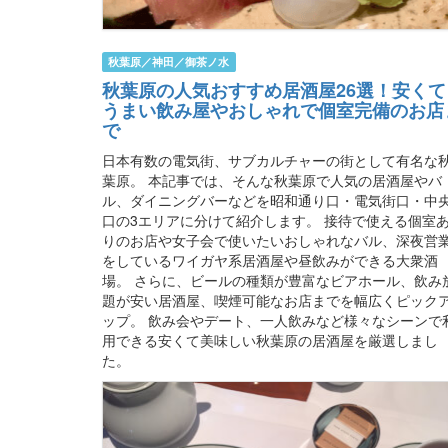
秋葉原／神田／御茶ノ水
秋葉原の人気おすすめ居酒屋26選！安くて
うまい飲み屋やおしゃれで個室完備のお店
で
日本有数の電気街、サブカルチャーの街として有名な
葉原。 本記事では、そんな秋葉原で人気の居酒屋やバ
ル、ダイニングバーなどを昭和通り口・電気街口・中
口の3エリアに分けて紹介します。 接待で使える個室
りのお店や女子会で使いたいおしゃれなバル、深夜営
をしているワイガヤ系居酒屋や昼飲みができる大衆酒
場。 さらに、ビールの種類が豊富なビアホール、飲み
題が安い居酒屋、喫煙可能なお店までを幅広くピック
ップ。 飲み会やデート、一人飲みなど様々なシーンで
用できる安くて美味しい秋葉原の居酒屋を厳選しまし
た。