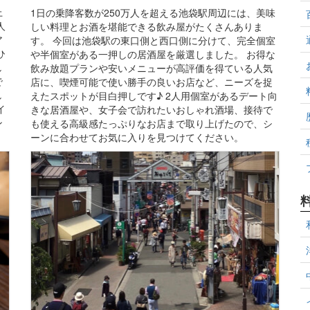
上
1日の乗降客数が250万人を超える池袋駅周辺には、美味
人
しい料理とお酒を堪能できる飲み屋がたくさんありま
ア
す。 今回は池袋駅の東口側と西口側に分けて、完全個室
ひ
や半個室がある一押しの居酒屋を厳選しました。 お得な
し
飲み放題プランや安いメニューが高評価を得ている人気
で
店に、喫煙可能で使い勝手の良いお店など、ニーズを捉
し
えたスポットが目白押しです♪ 2人用個室があるデート向
イ
きな居酒屋や、女子会で訪れたいおしゃれ酒場、接待で
ン
も使える高級感たっぷりなお店まで取り上げたので、シ
。
ーンに合わせてお気に入りを見つけてください。