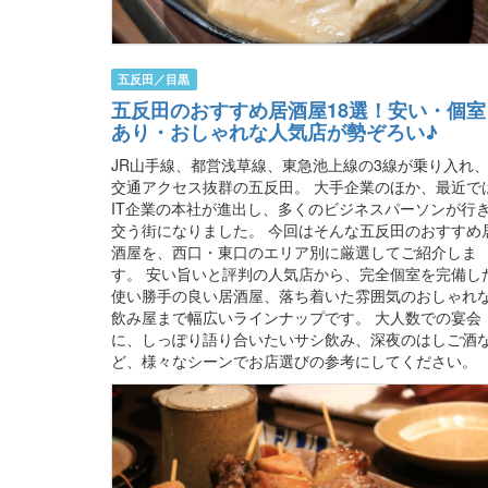
五反田／目黒
五反田のおすすめ居酒屋18選！安い・個室
あり・おしゃれな人気店が勢ぞろい♪
JR山手線、都営浅草線、東急池上線の3線が乗り入れ
交通アクセス抜群の五反田。 大手企業のほか、最近で
IT企業の本社が進出し、多くのビジネスパーソンが行
交う街になりました。 今回はそんな五反田のおすすめ
酒屋を、西口・東口のエリア別に厳選してご紹介しま
す。 安い旨いと評判の人気店から、完全個室を完備し
使い勝手の良い居酒屋、落ち着いた雰囲気のおしゃれ
飲み屋まで幅広いラインナップです。 大人数での宴会
に、しっぽり語り合いたいサシ飲み、深夜のはしご酒
ど、様々なシーンでお店選びの参考にしてください。