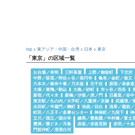
top
>
東アジア・中国・台湾
>
日本
>
東京
「東京」の区域一覧
お台場／有明
三軒茶屋
上野／御徒町
下北沢
中野／荻窪／阿佐ヶ谷／高円寺
亀有／金町／柴又
六本木／麻布十番／乃木坂
北千住
原宿／表参道
大塚／巣鴨／駒込
大島／砂町
市ヶ谷／四谷
新宿／代々木
新橋／汐留／虎ノ門
日暮里／谷中
東京駅／丸の内／大手町／八重洲／京橋
武蔵境／
永田町／半蔵門／麹町
池袋／目白
浅草／蔵前／
町田／八王子／多摩センター
神保町／九段下
神
立川／国立／国分寺
練馬／豊島園／中村橋／富士
豊洲／勝どき／月島
赤坂／赤坂見附
赤羽／十条
門前仲町／清澄白河