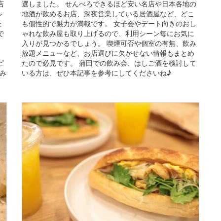
店
選しました。 せんべろできるほど安い名店や日本各地の
ル
地酒が飲めるお店、深夜営業している居酒屋など、どこ
た
も個性的で魅力が満載です。 女子会やデート向きのおし
で
ゃれな飲み屋も取り上げるので、利用シーン毎にお気に
入りが見つかるでしょう。 喫煙可否や個室の有無、飲み
放題メニューなど、お店選びに欠かせない情報もまとめ
ピ
たので必見です。 蒲田での飲み会、はしご酒を検討して
み
いる方は、ぜひ本記事を参考にしてくださいね♪