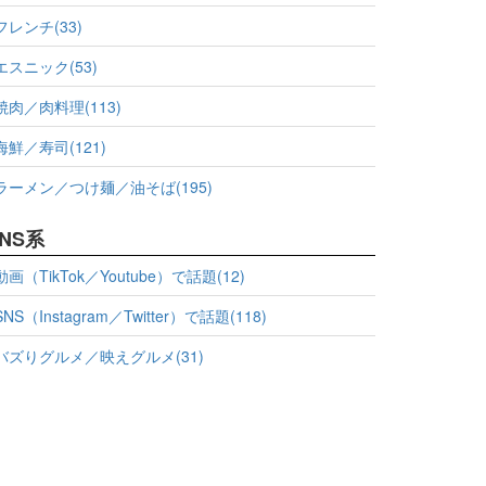
フレンチ(33)
エスニック(53)
焼肉／肉料理(113)
海鮮／寿司(121)
ラーメン／つけ麺／油そば(195)
NS系
動画（TikTok／Youtube）で話題(12)
SNS（Instagram／Twitter）で話題(118)
バズりグルメ／映えグルメ(31)