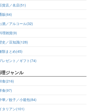
百貨店／名店(51)
通販(64)
お酒／アルコール(32)
料理雑貨(9)
歴史／豆知識(128)
種類まとめ(45)
プレゼント／ギフト(74)
料理ジャンル
和食(216)
洋食(97)
中華／餃子／小籠包(84)
イタリアン(101)