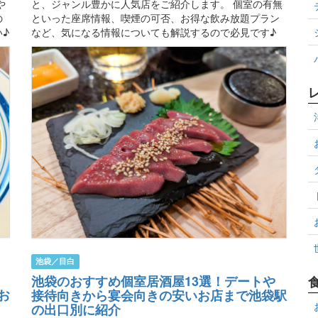
や
と、ジャンル豊かに人気店をご紹介します。 個室の有無
の
といった座席情報、喫煙の可否、お得な飲み放題プラン
♪
など、気になる情報についても解説するので必見です♪
池袋／目白
池袋のおすすめ個室居酒屋13選！デートや
お
接待向きから宴会向きの安いお店まで池袋駅
の出口別に紹介