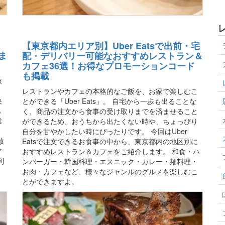
【東京都内エリア別】Uber Eatsで出前・宅
ま
配・デリバリー可能なおすすめレストラン＆
カフェ36選！お得なプロモーションコード
も掲載
秋
レストランやカフェの本格的なご飯を、お家で楽しむこ
央
とができる「Uber Eats」。 自宅から一歩も出ることな
あ
く、商品の注文から食事の受け取りまでを済ませること
業
ができるため、おうちから出たくない時や、ちょっぴり
自分を甘やかしたい時にぴったりです。 今回はUber
放
Eatsで注文できるお食事の中から、東京都内の地区別に
ア
おすすめレストラン＆カフェをご紹介します。 和食・ハ
利
ンバーガー・韓国料理・エスニック・カレー・麺料理・
お肉・カフェなど、様々なジャンルのグルメを楽しむこ
とができますよ。