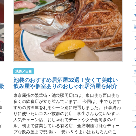
池袋／目白
池袋のおすすめ居酒屋32選！安くて美味い
級
飲み屋や個室ありのおしゃれ居酒屋を紹介
東京屈指の繁華街・池袋駅周辺には、東口側も西口側も
介
多くの飲食店が立ち並んでいます。 今回は、中でもおす
事
すめの居酒屋を利用シーン別に厳選しました。 仕事終わ
す
りに使いたいコスパ抜群のお店、学生さんも使いやすい
、
人気チェーン店、おしゃれでデートや女子会向きのバ
ィ
ル、朝まで営業している有名店、全席喫煙可能なディー
し
プな飲み屋まで勢揃い！ 安い＆うまいはもちろんのこ