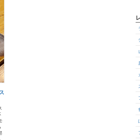
ス
ス
不
モ
る
昇
も