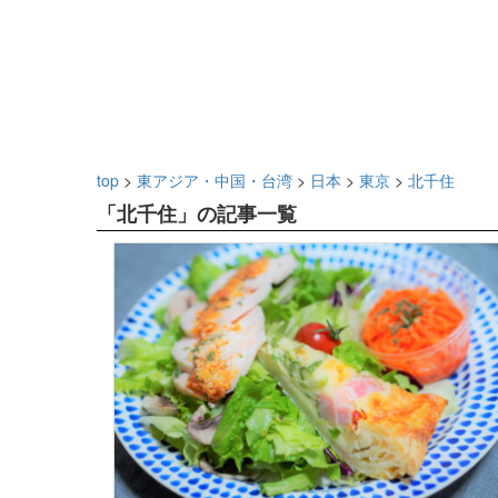
top
>
東アジア・中国・台湾
>
日本
>
東京
>
北千住
「北千住」の記事一覧