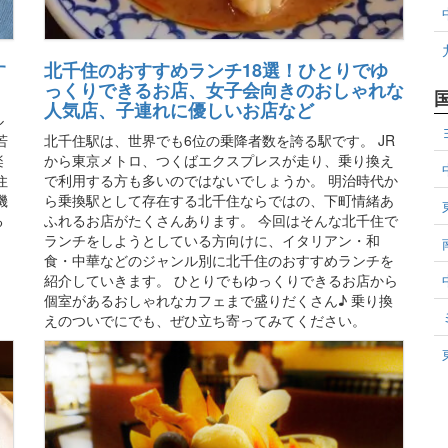
す
北千住のおすすめランチ18選！ひとりでゆ
っくりできるお店、女子会向きのおしゃれな
人気店、子連れに優しいお店など
ル
若
北千住駅は、世界でも6位の乗降者数を誇る駅です。 JR
楽
から東京メトロ、つくばエクスプレスが走り、乗り換え
住
で利用する方も多いのではないでしょうか。 明治時代か
機
ら乗換駅として存在する北千住ならではの、下町情緒あ
る
ふれるお店がたくさんあります。 今回はそんな北千住で
ランチをしようとしている方向けに、イタリアン・和
食・中華などのジャンル別に北千住のおすすめランチを
紹介していきます。 ひとりでもゆっくりできるお店から
個室があるおしゃれなカフェまで盛りだくさん♪ 乗り換
えのついでにでも、ぜひ立ち寄ってみてください。