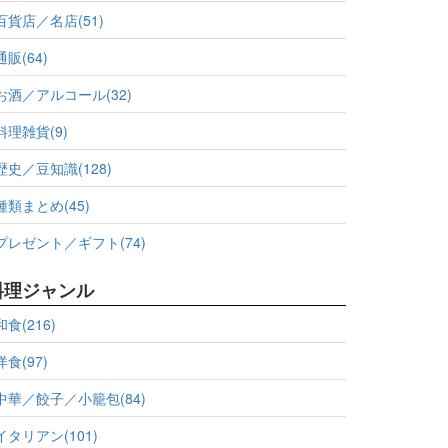
百貨店／名店(51)
通販(64)
お酒／アルコール(32)
料理雑貨(9)
歴史／豆知識(128)
種類まとめ(45)
プレゼント／ギフト(74)
料理ジャンル
和食(216)
洋食(97)
中華／餃子／小籠包(84)
イタリアン(101)