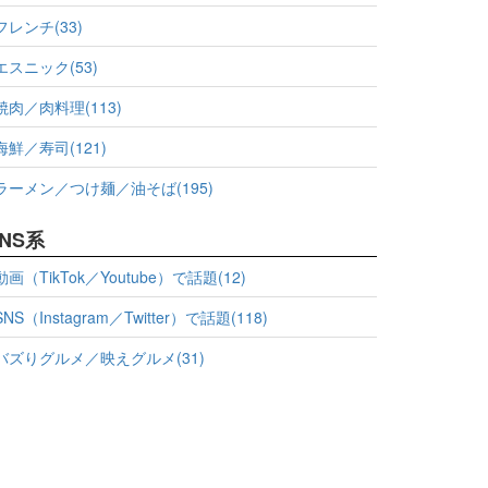
フレンチ(33)
エスニック(53)
焼肉／肉料理(113)
海鮮／寿司(121)
ラーメン／つけ麺／油そば(195)
NS系
動画（TikTok／Youtube）で話題(12)
SNS（Instagram／Twitter）で話題(118)
バズりグルメ／映えグルメ(31)