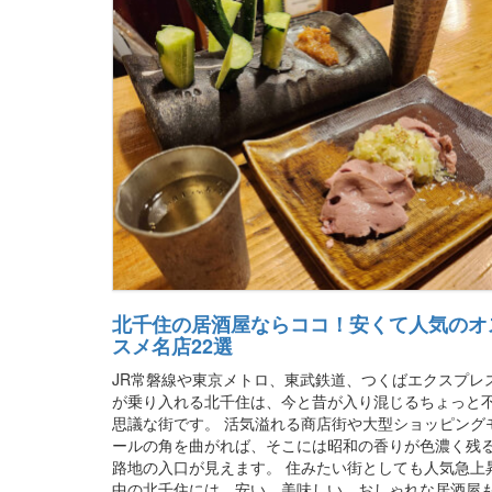
北千住の居酒屋ならココ！安くて人気のオ
スメ名店22選
JR常磐線や東京メトロ、東武鉄道、つくばエクスプレ
が乗り入れる北千住は、今と昔が入り混じるちょっと
思議な街です。 活気溢れる商店街や大型ショッピング
ールの角を曲がれば、そこには昭和の香りが色濃く残
路地の入口が見えます。 住みたい街としても人気急上
中の北千住には、安い、美味しい、おしゃれな居酒屋