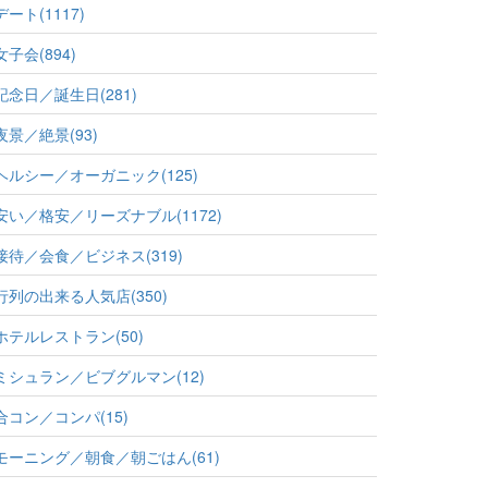
デート(1117)
女子会(894)
記念日／誕生日(281)
夜景／絶景(93)
ヘルシー／オーガニック(125)
安い／格安／リーズナブル(1172)
接待／会食／ビジネス(319)
行列の出来る人気店(350)
ホテルレストラン(50)
ミシュラン／ビブグルマン(12)
合コン／コンパ(15)
モーニング／朝食／朝ごはん(61)