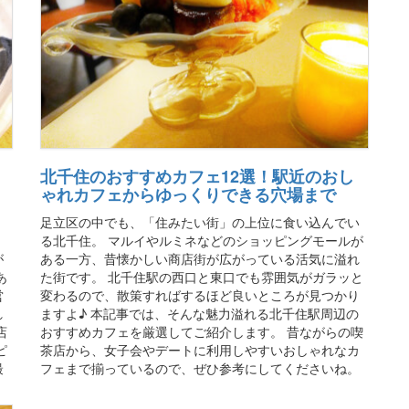
北千住のおすすめカフェ12選！駅近のおし
ゃれカフェからゆっくりできる穴場まで
。
足立区の中でも、「住みたい街」の上位に食い込んでい
る北千住。 マルイやルミネなどのショッピングモールが
が
ある一方、昔懐かしい商店街が広がっている活気に溢れ
あ
た街です。 北千住駅の西口と東口でも雰囲気がガラッと
営
変わるので、散策すればするほど良いところが見つかり
れ
ますよ♪ 本記事では、そんな魅力溢れる北千住駅周辺の
店
おすすめカフェを厳選してご紹介します。 昔ながらの喫
ピ
茶店から、女子会やデートに利用しやすいおしゃれなカ
最
フェまで揃っているので、ぜひ参考にしてくださいね。