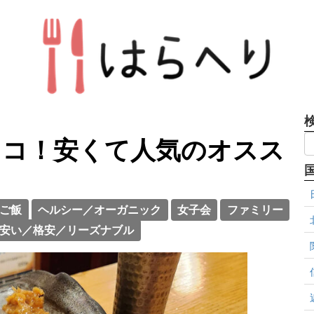
ココ！安くて人気のオスス
ご飯
ヘルシー／オーガニック
女子会
ファミリー
安い／格安／リーズナブル