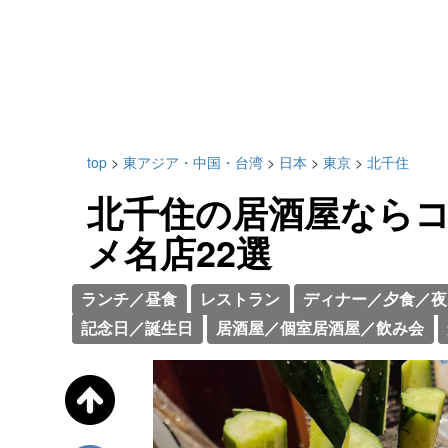
top
>
東アジア・中国・台湾
>
日本
>
東京
>
北千住
北千住の居酒屋なら
メ名店22選
ランチ／昼食
レストラン
ディナー／夕食／夜
記念日／誕生日
居酒屋／個室居酒屋／飲み会