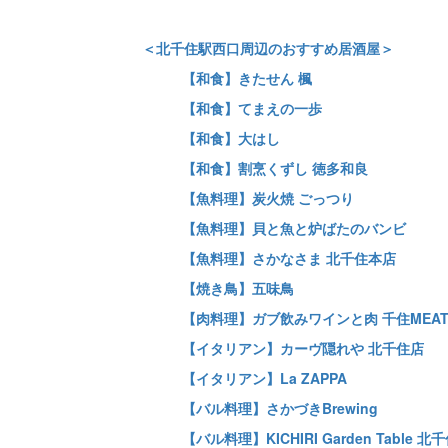
＜北千住駅西口周辺のおすすめ居酒屋＞
【和食】きたせん 楓
【和食】てまえの一歩
【和食】大はし
【和食】割烹くずし 徳多和良
【魚料理】炭火焼 ごっつり
【魚料理】貝と魚と炉ばたのバンビ
【魚料理】さかなさま 北千住本店
【焼き鳥】五味鳥
【肉料理】ガブ飲みワインと肉 千住MEA
【イタリアン】カーヴ隠れや 北千住店
【イタリアン】La ZAPPA
【バル料理】さかづきBrewing
【バル料理】KICHIRI Garden Table 北