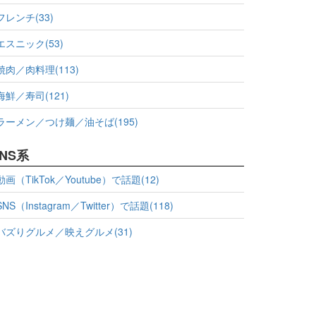
フレンチ(33)
エスニック(53)
焼肉／肉料理(113)
海鮮／寿司(121)
ラーメン／つけ麺／油そば(195)
NS系
動画（TikTok／Youtube）で話題(12)
SNS（Instagram／Twitter）で話題(118)
バズりグルメ／映えグルメ(31)