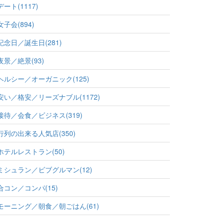
デート(1117)
女子会(894)
記念日／誕生日(281)
夜景／絶景(93)
ヘルシー／オーガニック(125)
安い／格安／リーズナブル(1172)
接待／会食／ビジネス(319)
行列の出来る人気店(350)
ホテルレストラン(50)
ミシュラン／ビブグルマン(12)
合コン／コンパ(15)
モーニング／朝食／朝ごはん(61)