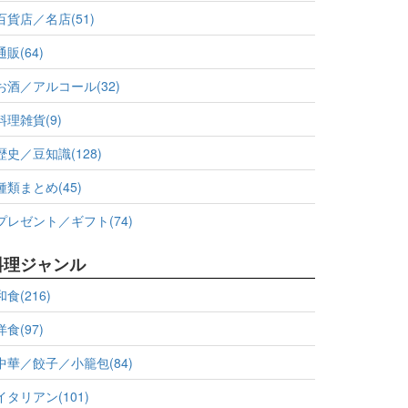
百貨店／名店(51)
通販(64)
お酒／アルコール(32)
料理雑貨(9)
歴史／豆知識(128)
種類まとめ(45)
プレゼント／ギフト(74)
料理ジャンル
和食(216)
洋食(97)
中華／餃子／小籠包(84)
イタリアン(101)