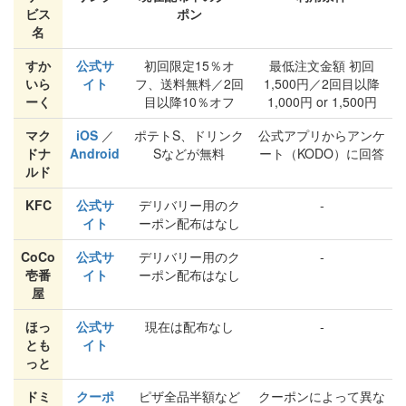
ビス
ポン
名
すか
公式サ
初回限定15％オ
最低注文金額 初回
いら
イト
フ、送料無料／2回
1,500円／2回目以降
ーく
目以降10％オフ
1,000円 or 1,500円
マク
iOS
／
ポテトS、ドリンク
公式アプリからアンケ
ドナ
Android
Sなどが無料
ート（KODO）に回答
ルド
KFC
公式サ
デリバリー用のク
-
イト
ーポン配布はなし
CoCo
公式サ
デリバリー用のク
-
壱番
イト
ーポン配布はなし
屋
ほっ
公式サ
現在は配布なし
-
とも
イト
っと
ドミ
クーポ
ピザ全品半額など
クーポンによって異な