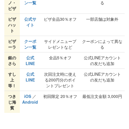
ノ・
ン一覧
る
ピザ
ピザ
公式サ
ピザ全品30％オフ
一部店舗は対象外
ハッ
イト
ト
ピザ
クーポ
サイドメニュープ
クーポンによって異な
ーラ
ン一覧
レゼントなど
る
銀の
公式
全品5％オフ
公式LINEアカウント
さら
LINE
の友だち追加
すし
公式
次回注文時に使え
公式LINEアカウント
上
LINE
る200円分のポイ
の友だち追加
等！
ントプレゼント
つき
iOS
／
初回限定 20％オフ
最低注文金額 3,000円
じ海
Android
賓