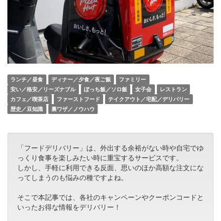
ランチ／昼食
ディナー／夕食／夜ご飯
ファミリー
安い／格安／リーズナブル
ぼっち飯／ソロ飯
女子会
レストラン
カフェ／喫茶店
ファーストフード
テイクアウト／宅配／デリバリー
歴史／豆知識
裏ワザ／ノウハウ
「フードデリバリー」は、外出する余裕がない時や自宅でゆ
っくり食事を楽しみたい時に重宝するサービスです。
しかし、手軽に利用できる反面、思いのほか高額な注文にな
ってしまうのも悩みの種ですよね。
そこで本記事では、各社のキャンペーンやクーポンコードと
いったお得な情報をデリバリー！