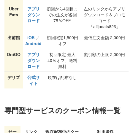
Uber
アプリ
初回から4回目ま
左のリンクからアプリ
Eats
ダウン
での注文が各回
ダウンロード＆プロモ
ロード
75％OFF
コード
「affjpeats826」
出前館
iOS
／
初回限定1,500円
最低注文金額 2,000円
Android
オフ
OniGO
アプリ
初回限定 最大
割引額の上限 2,000円
ダウン
40％オフ、送料
ロード
無料
デリズ
公式サ
現在は配布なし
-
イト
専門型サービスのクーポン情報一覧
サー
リンク
現在配布中のクー
利用条件