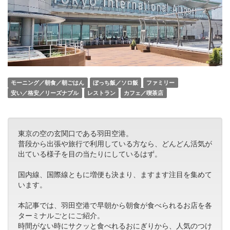
モーニング／朝食／朝ごはん
ぼっち飯／ソロ飯
ファミリー
安い／格安／リーズナブル
レストラン
カフェ／喫茶店
東京の空の玄関口である羽田空港。
普段から出張や旅行で利用している方なら、どんどん活気が
出ている様子を目の当たりにしているはず。
国内線、国際線ともに増便も決まり、ますます注目を集めて
います。
本記事では、羽田空港で早朝から朝食が食べられるお店を各
ターミナルごとにご紹介。
時間がない時にサクッと食べれるおにぎりから、人気のつけ