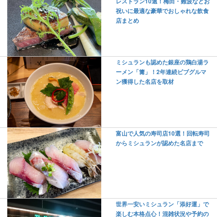
レストラン10選！梅田・難波などお
祝いに最適な豪華でおしゃれな飲食
店まとめ
ミシュランも認めた銀座の鶏白湯ラ
ーメン「篝」！2年連続ビブグルマ
ン獲得した名店を取材
富山で人気の寿司店10選！回転寿司
からミシュランが認めた名店まで
世界一安いミシュラン「添好運」で
楽しむ本格点心！混雑状況や予約の