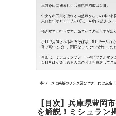
三方を山に囲まれた兵庫県豊岡市出石町。
中央を出石川が流れる自然豊かなこの町の名
人口わずか12,000人の町に、40軒を超え
挽き立て、打ち立て、茹でたての三たてが出
小皿で提供される出石そばは、5皿で一人前
香り高いそばに、関西ならではの出汁にこだ
今回は、ミシュランプレートやビブグルマン
石皿そばが楽しめる人気のお店を厳選してご
本ページに掲載のリンク及びバナーには広告（
【目次】兵庫県豊岡市
を解説！ミシュラン掲