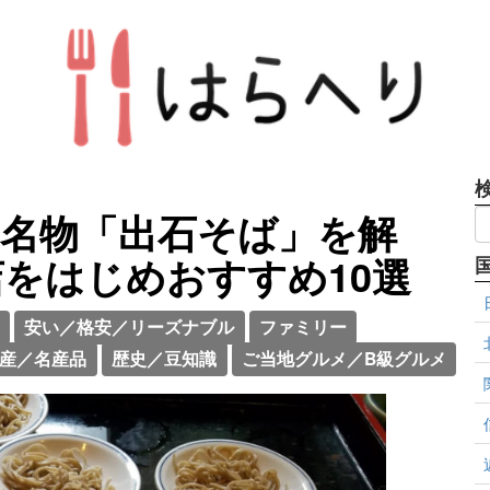
の名物「出石そば」を解
をはじめおすすめ10選
安い／格安／リーズナブル
ファミリー
産／名産品
歴史／豆知識
ご当地グルメ／B級グルメ