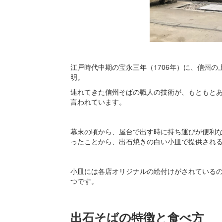
江戸時代中期の宝永三年（1706年）に、信州
明。
連れてきた信州そばの職人の技術が、もともと
言われています。
幕末の頃から、屋台で出す時に持ち運びが便利
ったことから、出石焼きの白い小皿で提供され
小皿には各店オリジナルの絵付けがされているの
つです。
出石そばの特徴と食べ方