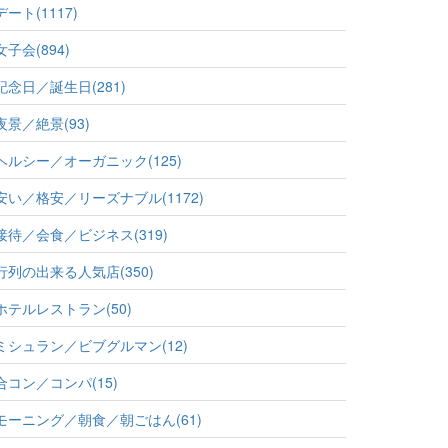
デート(1117)
女子会(894)
記念日／誕生日(281)
夜景／絶景(93)
ヘルシー／オーガニック(125)
安い／格安／リーズナブル(1172)
接待／会食／ビジネス(319)
行列の出来る人気店(350)
ホテルレストラン(50)
ミシュラン／ビブグルマン(12)
合コン／コンパ(15)
モーニング／朝食／朝ごはん(61)