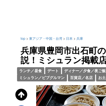
top
>
東アジア・中国・台湾
>
日本
>
兵庫
兵庫県豊岡市出石町
説！ミシュラン掲載店
ランチ／昼食
デート
ディナー／夕食／夜ご飯
ミシュラン／ビブグルマン
百貨店／名店
お土