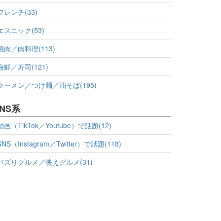
フレンチ(33)
エスニック(53)
焼肉／肉料理(113)
海鮮／寿司(121)
ラーメン／つけ麺／油そば(195)
NS系
動画（TikTok／Youtube）で話題(12)
SNS（Instagram／Twitter）で話題(118)
バズりグルメ／映えグルメ(31)