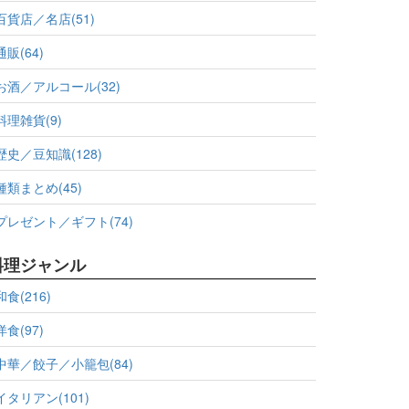
百貨店／名店(51)
通販(64)
お酒／アルコール(32)
料理雑貨(9)
歴史／豆知識(128)
種類まとめ(45)
プレゼント／ギフト(74)
料理ジャンル
和食(216)
洋食(97)
中華／餃子／小籠包(84)
イタリアン(101)