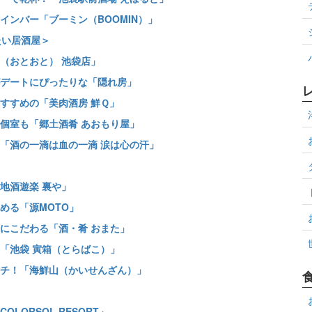
ンバー「ブーミン（BOOMIN）」
たい居酒屋＞
（おとおと） 池袋店」
デートにぴったりな「隠れ房」
すすめの「美肉酒房 鮮Ｑ」
個室も「郷土酒肴 あおもり屋」
「酒の一滴は血の一滴 涙は心の汗」
地酒遊楽 裏や」
める「源MOTO」
にこだわる「酒・肴 おまた」
「池袋 寅箱（とらばこ）」
チ！「海鮮山（かいせんざん）」
＞
ORSOL RESORT」