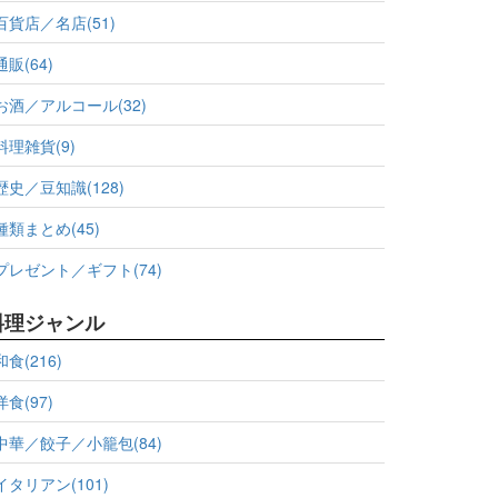
百貨店／名店(51)
通販(64)
お酒／アルコール(32)
料理雑貨(9)
歴史／豆知識(128)
種類まとめ(45)
プレゼント／ギフト(74)
料理ジャンル
和食(216)
洋食(97)
中華／餃子／小籠包(84)
イタリアン(101)