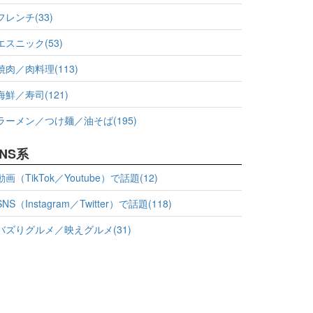
フレンチ(33)
エスニック(53)
焼肉／肉料理(113)
海鮮／寿司(121)
ラーメン／つけ麺／油そば(195)
NS系
動画（TikTok／Youtube）で話題(12)
SNS（Instagram／Twitter）で話題(118)
バズりグルメ／映えグルメ(31)