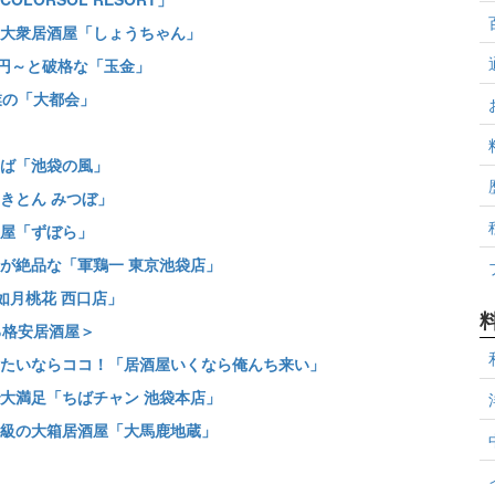
大衆居酒屋「しょうちゃん」
0円～と破格な「玉金」
業の「大都会」
ば「池袋の風」
きとん みつぼ」
屋「ずぼら」
が絶品な「軍鶏一 東京池袋店」
如月桃花 西口店」
る格安居酒屋＞
たいならココ！「居酒屋いくなら俺んち来い」
大満足「ちばチャン 池袋本店」
級の大箱居酒屋「大馬鹿地蔵」