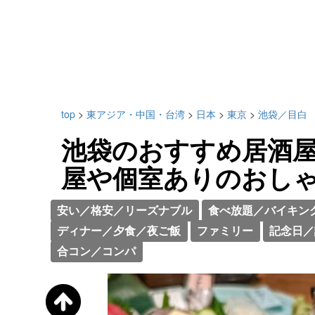
top
>
東アジア・中国・台湾
>
日本
>
東京
>
池袋／目白
池袋のおすすめ居酒屋
屋や個室ありのおし
安い／格安／リーズナブル
食べ放題／バイキン
ディナー／夕食／夜ご飯
ファミリー
記念日／
合コン／コンパ