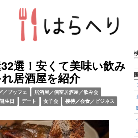
32選！安くて美味い飲み
ゃれ居酒屋を紹介
グ／ブッフェ
居酒屋／個室居酒屋／飲み会
誕生日
デート
女子会
接待／会食／ビジネス