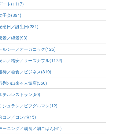
デート(1117)
女子会(894)
記念日／誕生日(281)
夜景／絶景(93)
ヘルシー／オーガニック(125)
安い／格安／リーズナブル(1172)
接待／会食／ビジネス(319)
行列の出来る人気店(350)
ホテルレストラン(50)
ミシュラン／ビブグルマン(12)
合コン／コンパ(15)
モーニング／朝食／朝ごはん(61)