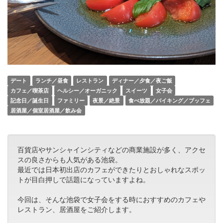
デート
ランチ／昼食
レストラン
ディナー／夕食／夜ご飯
カフェ／喫茶店
ヘルシー／オーガニック
スイーツ
女子会
記念日／誕生日
ファミリー
夜景／絶景
食べ放題／バイキング／ブッフェ
居酒屋／個室居酒屋／飲み会
百貨店やサンシャインシティなどの商業施設が多く、アクセ
スの良さからも人気がある池袋。
最近では日本初出店のカフェができたりとおしゃれなスポッ
トが目白押しで話題になっていますよね。
今回は、そんな池袋で女子会をする時におすすめのカフェや
レストラン、居酒屋をご紹介します。