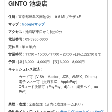
GINTO 池袋店
住所
: 東京都豊島区南池袋1-19-5 MIプラザ 4F
マップ
:
Googleマップ
アクセス
: 池袋駅東口から徒歩2分
電話番号
: 03-3980-0800
定休日
: 年末年始
営業時間
: 11:30～15:00／17:00～23:00 ※日祝は22:30まで
予算
: [昼] 3,000～4,000円 [夜] 6,000～8,000円
キャッシュレス決済
:
カード可（VISA、Master、JCB、AMEX、Diners）
電子マネー可（交通系IC、ApplePay）
QRコード決済可（PayPay、d払い、楽天ペイ、au
PAY）
禁煙・喫煙
: 全面禁煙（店内に喫煙ルームあり）
予約サイト・口コミ・クーポン
:
食べログ
ホットペッパーグ