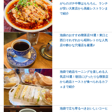
がらのガチ中華はもちろん、ランチ
が安い大衆店から高級レストランま
で紹介
池袋のおすすめ喫茶店10選！東口と
西口それぞれから昭和レトロな人気
店や静かな穴場店を厳選♪
池袋で絶品モーニングを楽しめる人
気店10選！朝活にぴったりな喫茶店
から絶品トーストが食べられるカフ
ェまで紹介
池袋で立ち寄るべきおいしいコーヒ