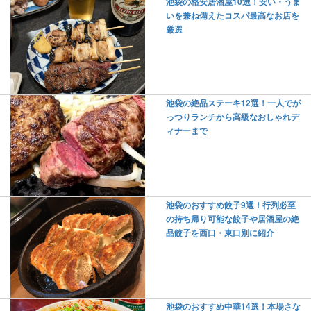
池袋の格安居酒屋10選！安い・うま
いを兼ね備えたコスパ最高なお店を
厳選
池袋の絶品ステーキ12選！一人でが
っつりランチから高級なおしゃれデ
ィナーまで
池袋のおすすめ餃子9選！行列必至
の持ち帰り可能な餃子や居酒屋の絶
品餃子を西口・東口別に紹介
池袋のおすすめ中華14選！本場さな