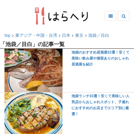
top
>
東アジア・中国・台湾
>
日本
>
東京
>
池袋／目白
「池袋／目白」の記事一覧
池袋のおすすめ居酒屋32選！安くて
美味い飲み屋や個室ありのおしゃれ
居酒屋を紹介
池袋ランチ33選！安くて美味しい人
気店からおしゃれスポット、子連れ
におすすめのお店までエリア別に厳
選！