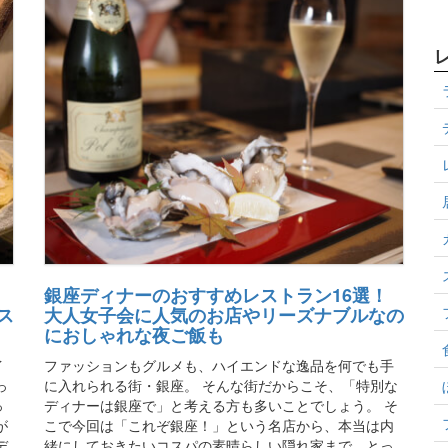
銀座ディナーのおすすめレストラン16選！
ス
大人女子会に人気のお店やリーズナブルなの
におしゃれな夜ご飯も
イ
ファッションもグルメも、ハイエンドな逸品を何でも手
っ
に入れられる街・銀座。 そんな街だからこそ、「特別な
っ
ディナーは銀座で」と考える方も多いことでしょう。 そ
が
こで今回は「これぞ銀座！」という名店から、本当は内
デ
緒にしておきたいコスパの素晴らしい隠れ家まで、とっ