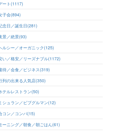
デート(1117)
女子会(894)
記念日／誕生日(281)
夜景／絶景(93)
ヘルシー／オーガニック(125)
安い／格安／リーズナブル(1172)
接待／会食／ビジネス(319)
行列の出来る人気店(350)
ホテルレストラン(50)
ミシュラン／ビブグルマン(12)
合コン／コンパ(15)
モーニング／朝食／朝ごはん(61)