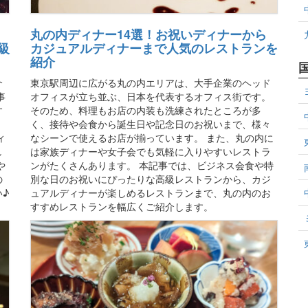
丸の内ディナー14選！お祝いディナーから
級
カジュアルディナーまで人気のレストランを
紹介
介
東京駅周辺に広がる丸の内エリアは、大手企業のヘッド
事
オフィスが立ち並ぶ、日本を代表するオフィス街です。
す
そのため、料理もお店の内装も洗練されたところが多
、
く、接待や会食から誕生日や記念日のお祝いまで、様々
ィ
なシーンで使えるお店が揃っています。 また、丸の内に
し
は家族ディナーや女子会でも気軽に入りやすいレストラ
や
ンがたくさんあります。 本記事では、ビジネス会食や特
の
別な日のお祝いにぴったりな高級レストランから、カジ
♪
ュアルディナーが楽しめるレストランまで、丸の内のお
すすめレストランを幅広くご紹介します。