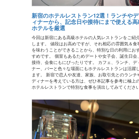
新宿のホテルレストラン12選！ランチやデ
ィナーから、記念日や接待にまで使える高
ホテルを厳選
今回は新宿にある高級ホテルの人気レストランをご紹
します。 値段はお高めですが、それ相応の雰囲気＆食
を味わうことができることから、特別な日の利用にお
すめです。 個室もあるためデートや女子会、誕生日会
接待、会食にもにぴったりです。 カフェ、ランチ、デ
ナー、バーと色々な場面にもホテルレストランは活躍
ます。 新宿で恋人や友達、家族、お取引先とのランチ
ディナーを考えている方は、ぜひ本記事を参考に極上
ホテルレストランで特別な食事を演出してみてください