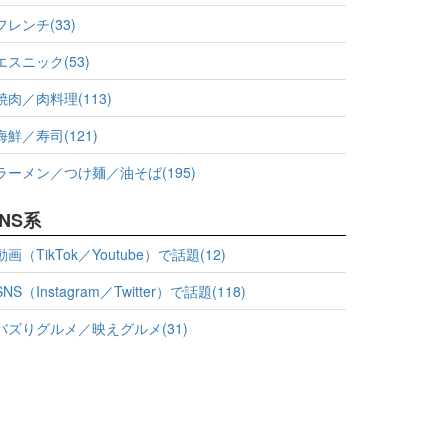
フレンチ(33)
エスニック(53)
焼肉／肉料理(113)
海鮮／寿司(121)
ラーメン／つけ麺／油そば(195)
NS系
動画（TikTok／Youtube）で話題(12)
SNS（Instagram／Twitter）で話題(118)
バズりグルメ／映えグルメ(31)