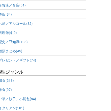
百貨店／名店(51)
通販(64)
お酒／アルコール(32)
料理雑貨(9)
歴史／豆知識(128)
種類まとめ(45)
プレゼント／ギフト(74)
料理ジャンル
和食(216)
洋食(97)
中華／餃子／小籠包(84)
イタリアン(101)