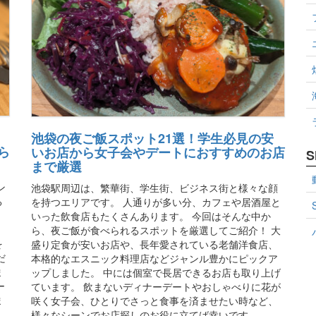
池袋の夜ご飯スポット21選！学生必見の安
ら
いお店から女子会やデートにおすすめのお店
S
まで厳選
ン
池袋駅周辺は、繁華街、学生街、ビジネス街と様々な顔
る
を持つエリアです。 人通りが多い分、カフェや居酒屋と
。
いった飲食店もたくさんあります。 今回はそんな中か
。
ら、夜ご飯が食べられるスポットを厳選してご紹介！ 大
を
盛り定食が安いお店や、長年愛されている老舗洋食店、
だ
本格的なエスニック料理店などジャンル豊かにピックア
ま
ップしました。 中には個室で長居できるお店も取り上げ
ー
ています。 飲まないディナーデートやおしゃべりに花が
ま
咲く女子会、ひとりでさっと食事を済ませたい時など、
様々なシーンでお店探しのお役に立てば幸いです。