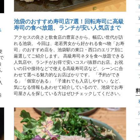
池袋のおすすめ寿司店7選！回転寿司に高級
寿司の食べ放題、ランチが安い人気店まで
ュ
アクセスの良さと飲食店の豊富さから、幅広い世代が訪
れる池袋。 今回は、老若男女から好かれる食べ物「お寿
、
司」のおすすめ店を、池袋駅の東口・西口のエリア別に
使
厳選してご紹介します。 高級寿司ネタを食べ放題できる
で
人気店や、ランチがお得で安いコスパ抜群のお店、お祝
内
いの日や接待などで使える高級寿司店など、シーンに合
ん
わせて選べる魅力的なお店ばかりです。 「予約ができ
ュ
る」「個室がある」「子連れでも入店しやすい」など、
入
気になる情報もあわせて紹介しているので、池袋でお寿
、
司屋さんを探している方はぜひチェックしてください。
揃