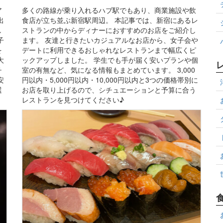
多くの路線が乗り入れるハブ駅でもあり、商業施設や飲
ア
食店が立ち並ぶ新宿駅周辺。 本記事では、新宿にあるレ
出
ストランの中からディナーにおすすめのお店をご紹介し
し
ます。 友達と行きたいカジュアルなお店から、女子会や
子
デートに利用できるおしゃれなレストランまで幅広くピ
を
ックアップしました。 学生でも手が届く安いプランや個
大
室の有無など、気になる情報もまとめています。 3,000
チ
円以内・5,000円以内・10,000円以内と3つの価格帯別に
安
お店を取り上げるので、シチュエーションと予算に合う
選
レストランを見つけてください♪