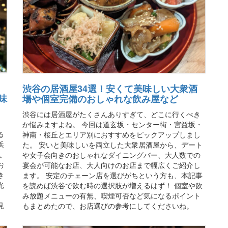
渋谷の居酒屋34選！安くて美味しい大衆酒
味
場や個室完備のおしゃれな飲み屋など
渋谷には居酒屋がたくさんありすぎて、どこに行くべき
か悩みますよね。 今回は道玄坂・センター街・宮益坂・
る
神南・桜丘とエリア別におすすめをピックアップしまし
浜
た。 安いと美味しいを両立した大衆居酒屋から、デート
人
や女子会向きのおしゃれなダイニングバー、大人数での
お
宴会が可能なお店、大人向けのお店まで幅広くご紹介し
き
ます。 安定のチェーン店を選びがちという方も、本記事
光
を読めば渋谷で飲む時の選択肢が増えるはず！ 個室や飲
み放題メニューの有無、喫煙可否など気になるポイント
見
もまとめたので、お店選びの参考にしてくださいね。