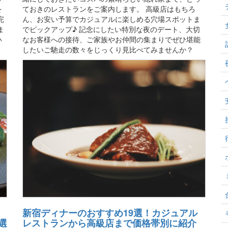
を
ておきのレストランをご案内します。 高級店はもちろ
完
ん、お安い予算でカジュアルに楽しめる穴場スポットま
ま
でピックアップ♪ 記念にしたい特別な夜のデート、大切
い
なお客様への接待、ご家族やお仲間の集まりでぜひ堪能
したいご馳走の数々をじっくり見比べてみませんか？
新宿ディナーのおすすめ19選！カジュアル
レストランから高級店まで価格帯別に紹介
選