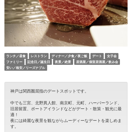
ランチ／昼食
レストラン
ディナー／夕食／夜ご飯
デート
女子会
ファミリー
記念日／誕生日
夜景／絶景
居酒屋／個室居酒屋／飲み会
安い／格安／リーズナブル
神戸は関西圏屈指のデートスポットです。
中でも三宮、北野異人館、南京町、元町、ハーバーランド、
旧居留置、ポートアイランドなどがデート・散策・観光に最
適！
夜には綺麗な夜景を観ながらムーディーなデートを楽しめま
す。