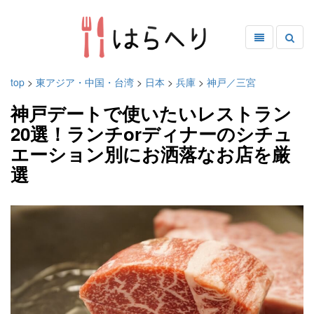
top
>
東アジア・中国・台湾
>
日本
>
兵庫
>
神戸／三宮
神戸デートで使いたいレストラン
20選！ランチorディナーのシチュ
エーション別にお洒落なお店を厳
選