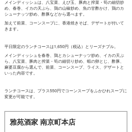
メインディッシュは、八宝菜、えび玉、豚肉と搾菜・筍の細切炒
め、春巻、イカの天ぷら、鶏の山椒炒め、魚の甘酢かけ、鶏のカ
シューナッツ炒め、酢豚などから選べます。
加えて前菜、コーンスープに、香港焼きそば、デザートが付いて
きます。
平日限定のランチコースは1,650円（税込）とリーズナブル。
メインディッシュを春巻、鶏とカシューナッツ炒め、イカの天ぷ
ら、八宝菜、豚肉と搾菜・筍の細切り炒め、蝦の卵とじ、酢豚、
麻婆豆腐から選んで、前菜、コーンスープ、ライス、デザートと
いった内容です。
ランチコースは、プラス550円でコーンスープをふかひれスープに
変更が可能です。
雅苑酒家 南京町本店