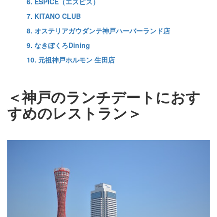
6. ESPICE（エスピス）
7. KITANO CLUB
8. オステリアガウダンテ神戸ハーバーランド店
9. なきぼくろDining
10. 元祖神戸ホルモン 生田店
＜神戸のランチデートにおす
すめのレストラン＞