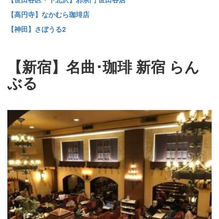
【高円寺】なかむら珈琲店
【神田】さぼうる2
【新宿】名曲･珈琲 新宿 らん
ぶる