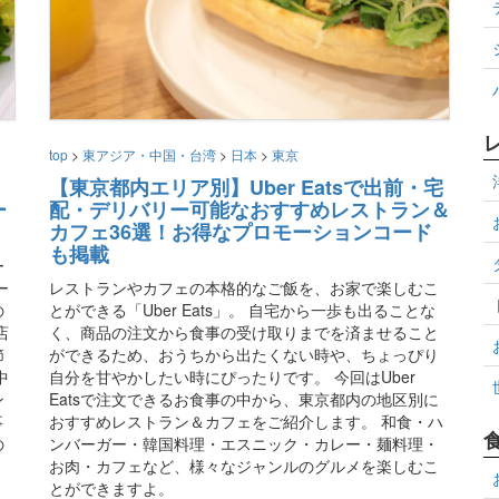
top
>
東アジア・中国・台湾
>
日本
>
東京
【東京都内エリア別】Uber Eatsで出前・宅
ー
配・デリバリー可能なおすすめレストラン＆
カフェ36選！お得なプロモーションコード
も掲載
ー
ー
レストランやカフェの本格的なご飯を、お家で楽しむこ
の
とができる「Uber Eats」。 自宅から一歩も出ることな
店
く、商品の注文から食事の受け取りまでを済ませること
節
ができるため、おうちから出たくない時や、ちょっぴり
中
自分を甘やかしたい時にぴったりです。 今回はUber
ン
Eatsで注文できるお食事の中から、東京都内の地区別に
事
おすすめレストラン＆カフェをご紹介します。 和食・ハ
の
ンバーガー・韓国料理・エスニック・カレー・麺料理・
お肉・カフェなど、様々なジャンルのグルメを楽しむこ
とができますよ。