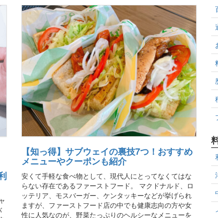
【知っ得】サブウェイの裏技7つ！おすすめ
メニューやクーポンも紹介
）
利
安くて手軽な食べ物として、現代人にとってなくてはな
らない存在であるファーストフード。 マクドナルド、ロ
ッテリア、モスバーガー、ケンタッキーなどが挙げられ
ャ
ますが、ファーストフード店の中でも健康志向の方や女
バ
性に人気なのが、野菜たっぷりのヘルシーなメニューを