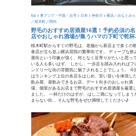
top
>
東アジア・中国・台湾
>
日本
>
神奈川
>
横浜／みなとみら
／桜木町／関内
野毛のおすすめ居酒屋16選！予約必須の名
店やおしゃれ酒場が集うハマの下町で乾杯
桜木町駅からすぐの野毛は、老舗から新店まで多くの
食店が立ち並ぶ横浜屈指の繁華街です。 ディープな飲
屋街という印象が強く、何となく近寄りがたいと思っ
いる人も多いはず。 しかし、一歩足を踏み入れればフ
ンドリーな街の雰囲気に魅了されることでしょう。 今
はランキング上位の名店をはじめ、安い旨いを体現し
飲み屋、昼飲みできるお店、デート向きのおしゃれ酒
場、個室があるお店まで野毛のおすすめ居酒屋を厳選
ました。 一杯だけのはずが、はしご酒になってしまう
まらない街… そんな野毛をぜひ満喫してください♪