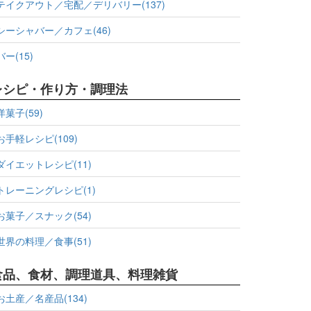
テイクアウト／宅配／デリバリー(137)
シーシャバー／カフェ(46)
バー(15)
レシピ・作り方・調理法
洋菓子(59)
お手軽レシピ(109)
ダイエットレシピ(11)
トレーニングレシピ(1)
お菓子／スナック(54)
世界の料理／食事(51)
食品、食材、調理道具、料理雑貨
お土産／名産品(134)