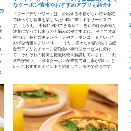
なクーポン情報やおすすめアプリも紹介♪
の
「フードデリバリー」は、外出する余裕がない時や自宅
でゆっくり食事を楽しみたい時に重宝するサービスで
店
す。 しかし、手軽に利用できる反面、思いのほか高額な
周
注文になってしまうのも悩みの種ですよね。 そこで本記
厳
事では、各社のキャンペーンやクーポンコードといった
、
お得な情報をデリバリー！ また、様々なお店が集まる総
向
合型アプリとチェーン店独自の専門型サービスに分け
い
て、それぞれの特徴も徹底比較＆解説しています。 「配
店
送料が安い」「割引クーポンが豊富で還元率が高い」と
、
いったおすすめポイントも紹介しているので必見です。
の