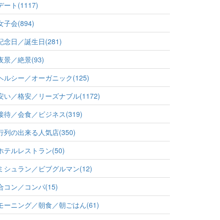
デート(1117)
女子会(894)
記念日／誕生日(281)
夜景／絶景(93)
ヘルシー／オーガニック(125)
安い／格安／リーズナブル(1172)
接待／会食／ビジネス(319)
行列の出来る人気店(350)
ホテルレストラン(50)
ミシュラン／ビブグルマン(12)
合コン／コンパ(15)
モーニング／朝食／朝ごはん(61)