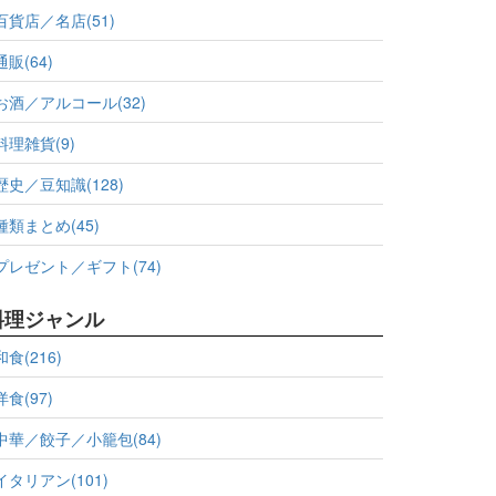
百貨店／名店(51)
通販(64)
お酒／アルコール(32)
料理雑貨(9)
歴史／豆知識(128)
種類まとめ(45)
プレゼント／ギフト(74)
料理ジャンル
和食(216)
洋食(97)
中華／餃子／小籠包(84)
イタリアン(101)