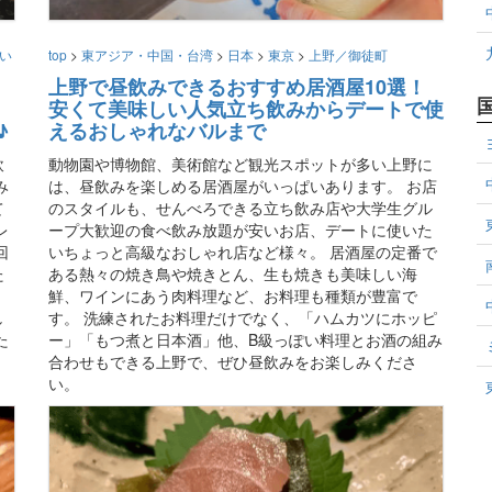
い
top
>
東アジア・中国・台湾
>
日本
>
東京
>
上野／御徒町
上野で昼飲みできるおすすめ居酒屋10選！
安くて美味しい人気立ち飲みからデートで使
♪
えるおしゃれなバルまで
飲
動物園や博物館、美術館など観光スポットが多い上野に
み
は、昼飲みを楽しめる居酒屋がいっぱいあります。 お店
て
のスタイルも、せんべろできる立ち飲み店や大学生グル
レ
ープ大歓迎の食べ飲み放題が安いお店、デートに使いた
回
いちょっと高級なおしゃれ店など様々。 居酒屋の定番で
た
ある熱々の焼き鳥や焼きとん、生も焼きも美味しい海
鮮、ワインにあう肉料理など、お料理も種類が豊富で
し
す。 洗練されたお料理だけでなく、「ハムカツにホッピ
た
ー」「もつ煮と日本酒」他、B級っぽい料理とお酒の組み
合わせもできる上野で、ぜひ昼飲みをお楽しみくださ
い。