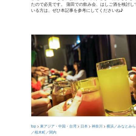
たので必見です。 蒲田での飲み会、はしご酒を検討し
いる方は、ぜひ本記事を参考にしてくださいね♪
top
>
東アジア・中国・台湾
>
日本
>
神奈川
>
横浜／みなとみら
／桜木町／関内