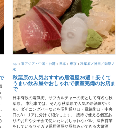
top
>
東アジア・中国・台湾
>
日本
>
東京
>
秋葉原／神田／御茶ノ
水
で
秋葉原の人気おすすめ居酒屋26選！安くて
うまい飲み屋やおしゃれで個室完備のお店ま
回
で
厳
の
日本有数の電気街、サブカルチャーの街として有名な秋
こ
葉原。 本記事では、そんな秋葉原で人気の居酒屋やバ
し
ル、ダイニングバーなどを昭和通り口・電気街口・中央
に
口の3エリアに分けて紹介します。 接待で使える個室あ
み
りのお店や女子会で使いたいおしゃれなバル、深夜営業
め
をしているワイガヤ系居酒屋や昼飲みができる大衆酒