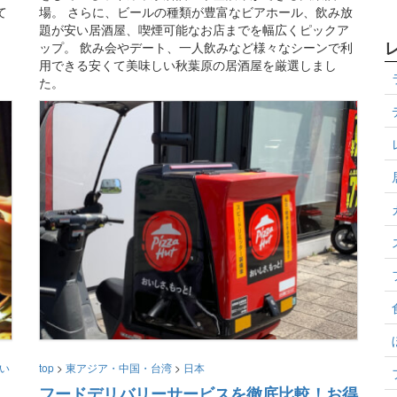
て
場。 さらに、ビールの種類が豊富なビアホール、飲み放
題が安い居酒屋、喫煙可能なお店までを幅広くピックア
ップ。 飲み会やデート、一人飲みなど様々なシーンで利
用できる安くて美味しい秋葉原の居酒屋を厳選しまし
た。
い
top
>
東アジア・中国・台湾
>
日本
フードデリバリーサービスを徹底比較！お得