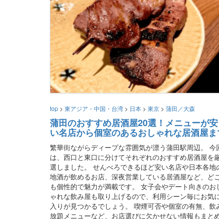
top
>
東アジア・中国・台湾
>
日本
>
東京
>
蒲田／大森
蒲田のおすすめ居酒屋20選！メニューが安
い名店から個室のあるおしゃれな居酒屋ま
繁華街ながらディープな雰囲気が漂う蒲田駅周辺。 今
は、西口と東口に分けてそれぞれのおすすめ居酒屋を
選しました。 せんべろできるほど安い名店や日本各地
地酒が飲めるお店、深夜営業している居酒屋など、ど
も個性的で魅力が満載です。 女子会やデート向きのお
ゃれな飲み屋も取り上げるので、利用シーン毎にお気
入りが見つかるでしょう。 喫煙可否や個室の有無、飲
放題メニューなど、お店選びに欠かせない情報もまと