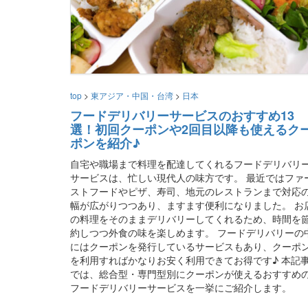
top
>
東アジア・中国・台湾
>
日本
フードデリバリーサービスのおすすめ13
選！初回クーポンや2回目以降も使えるク
ポンを紹介♪
自宅や職場まで料理を配達してくれるフードデリバリ
サービスは、忙しい現代人の味方です。 最近ではファ
ストフードやピザ、寿司、地元のレストランまで対応
幅が広がりつつあり、ますます便利になりました。 お
の料理をそのままデリバリーしてくれるため、時間を
約しつつ外食の味を楽しめます。 フードデリバリーの
にはクーポンを発行しているサービスもあり、クーポ
を利用すればかなりお安く利用できてお得です♪ 本記
では、総合型・専門型別にクーポンが使えるおすすめ
フードデリバリーサービスを一挙にご紹介します。