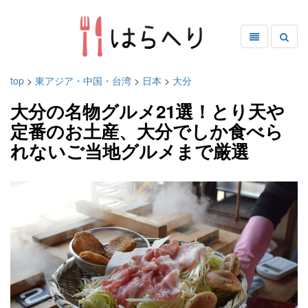
top
>
東アジア・中国・台湾
>
日本
>
大分
大分の名物グルメ21選！とり天や
定番のお土産、大分でしか食べら
れないご当地グルメまで厳選