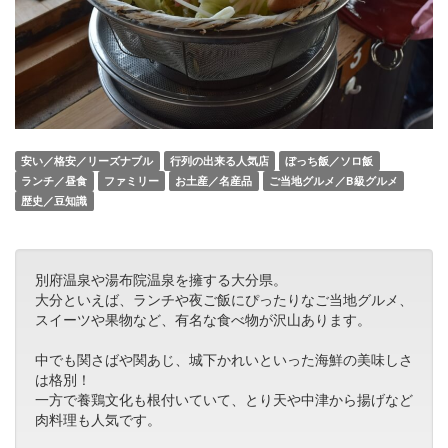
安い／格安／リーズナブル
行列の出来る人気店
ぼっち飯／ソロ飯
ランチ／昼食
ファミリー
お土産／名産品
ご当地グルメ／B級グルメ
歴史／豆知識
別府温泉や湯布院温泉を擁する大分県。
大分といえば、ランチや夜ご飯にぴったりなご当地グルメ、
スイーツや果物など、有名な食べ物が沢山あります。
中でも関さばや関あじ、城下かれいといった海鮮の美味しさ
は格別！
一方で養鶏文化も根付いていて、とり天や中津から揚げなど
肉料理も人気です。