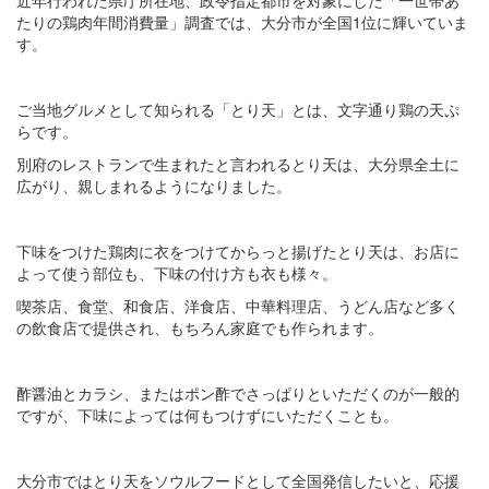
近年行われた県庁所在地、政令指定都市を対象にした「一世帯あ
たりの鶏肉年間消費量」調査では、大分市が全国1位に輝いていま
す。
ご当地グルメとして知られる「とり天」とは、文字通り鶏の天ぷ
らです。
別府のレストランで生まれたと言われるとり天は、大分県全土に
広がり、親しまれるようになりました。
下味をつけた鶏肉に衣をつけてからっと揚げたとり天は、お店に
よって使う部位も、下味の付け方も衣も様々。
喫茶店、食堂、和食店、洋食店、中華料理店、うどん店など多く
の飲食店で提供され、もちろん家庭でも作られます。
酢醤油とカラシ、またはポン酢でさっぱりといただくのが一般的
ですが、下味によっては何もつけずにいただくことも。
大分市ではとり天をソウルフードとして全国発信したいと、応援