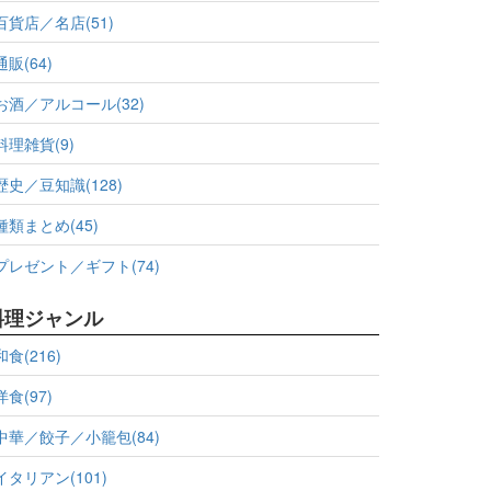
百貨店／名店(51)
通販(64)
お酒／アルコール(32)
料理雑貨(9)
歴史／豆知識(128)
種類まとめ(45)
プレゼント／ギフト(74)
料理ジャンル
和食(216)
洋食(97)
中華／餃子／小籠包(84)
イタリアン(101)