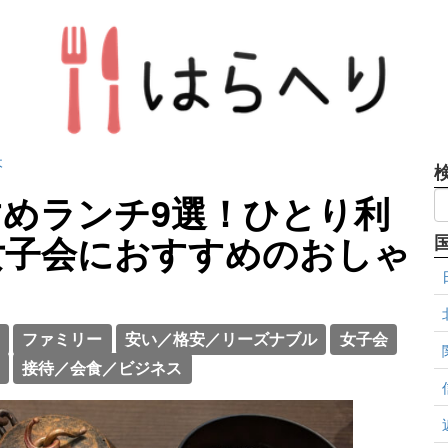
木
めランチ9選！ひとり利
女子会におすすめのおしゃ
ファミリー
安い／格安／リーズナブル
女子会
接待／会食／ビジネス