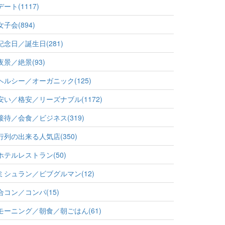
デート(1117)
女子会(894)
記念日／誕生日(281)
夜景／絶景(93)
ヘルシー／オーガニック(125)
安い／格安／リーズナブル(1172)
接待／会食／ビジネス(319)
行列の出来る人気店(350)
ホテルレストラン(50)
ミシュラン／ビブグルマン(12)
合コン／コンパ(15)
モーニング／朝食／朝ごはん(61)