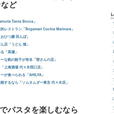
ンなど
a Tanta Bocca」
ン「Bogamari Cucina Marinara」
おひつ膳 田んぼ」
ん店「うどん 慎」
める「高瀬」
シーな餡の餃子が有名「曽さんの店」
「上海酒場 代々木西口店」
が食べられる「AHILYA」
能するなら「ソムタムダー東京 代々木店」
会でパスタを楽しむなら