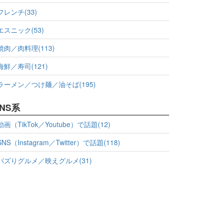
フレンチ(33)
エスニック(53)
焼肉／肉料理(113)
海鮮／寿司(121)
ラーメン／つけ麺／油そば(195)
NS系
動画（TikTok／Youtube）で話題(12)
SNS（Instagram／Twitter）で話題(118)
バズりグルメ／映えグルメ(31)