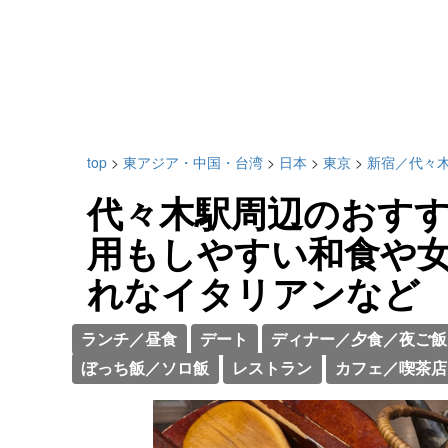
top
>
東アジア・中国・台湾
>
日本
>
東京
>
新宿／代々
代々木駅周辺のおすす
用もしやすい和食や
れなイタリアンなど
ランチ／昼食
デート
ディナー／夕食／夜ご飯
ぼっち飯／ソロ飯
レストラン
カフェ／喫茶店