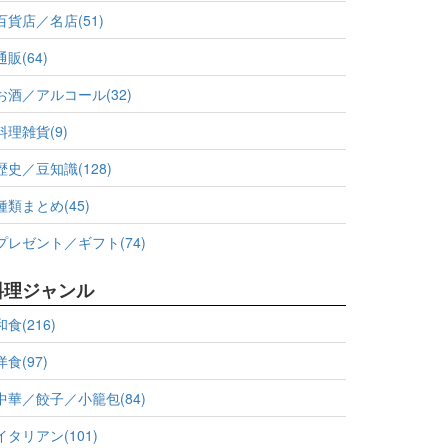
百貨店／名店(51)
通販(64)
お酒／アルコール(32)
料理雑貨(9)
歴史／豆知識(128)
種類まとめ(45)
プレゼント／ギフト(74)
料理ジャンル
和食(216)
洋食(97)
中華／餃子／小籠包(84)
イタリアン(101)