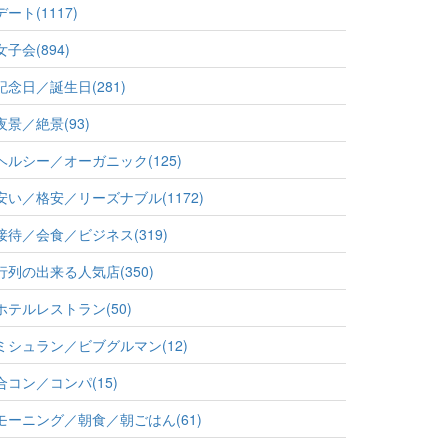
デート(1117)
女子会(894)
記念日／誕生日(281)
夜景／絶景(93)
ヘルシー／オーガニック(125)
安い／格安／リーズナブル(1172)
接待／会食／ビジネス(319)
行列の出来る人気店(350)
ホテルレストラン(50)
ミシュラン／ビブグルマン(12)
合コン／コンパ(15)
モーニング／朝食／朝ごはん(61)