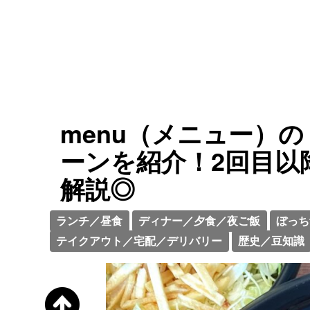
menu（メニュー）
ーンを紹介！2回目以
解説◎
ランチ／昼食
ディナー／夕食／夜ご飯
ぼっち
テイクアウト／宅配／デリバリー
歴史／豆知識