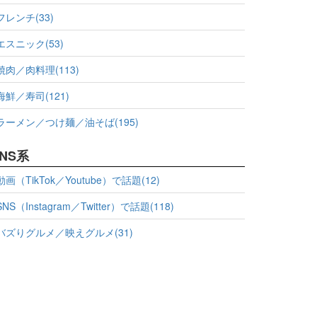
フレンチ(33)
エスニック(53)
焼肉／肉料理(113)
海鮮／寿司(121)
ラーメン／つけ麺／油そば(195)
NS系
動画（TikTok／Youtube）で話題(12)
SNS（Instagram／Twitter）で話題(118)
バズりグルメ／映えグルメ(31)