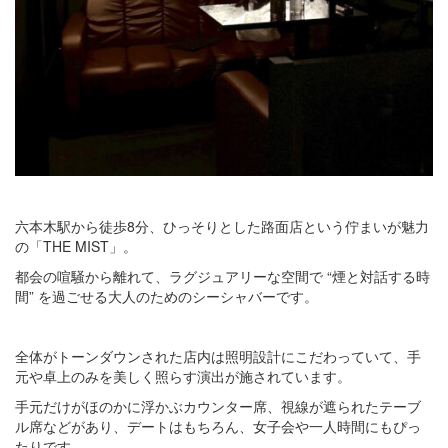
六本木駅から徒歩8分、ひっそりとした路面店という佇まいが魅力
の「THE MIST」。
都会の喧騒から離れて、ラグジュアリーな空間で “煙と対話する時
間” を過ごせる大人のためのシーシャバーです。
全体がトーンダウンされた店内は照明設計にこだわっていて、手
元や卓上のみを美しく照らす演出が施されています。
手元だけがほのかに浮かぶカウンター席、視線が遮られたテーブ
ル席などがあり、デートはもちろん、女子会や一人時間にもぴっ
たりです。