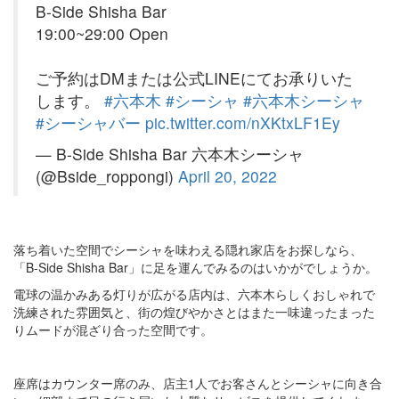
B-Side Shisha Bar
19:00~29:00 Open
ご予約はDMまたは公式LINEにてお承りいた
します。
#六本木
#シーシャ
#六本木シーシャ
#シーシャバー
pic.twitter.com/nXKtxLF1Ey
— B-Side Shisha Bar 六本木シーシャ
(@Bside_roppongi)
April 20, 2022
落ち着いた空間でシーシャを味わえる隠れ家店をお探しなら、
「B-Side Shisha Bar」に足を運んでみるのはいかがでしょうか。
電球の温かみある灯りが広がる店内は、六本木らしくおしゃれで
洗練された雰囲気と、街の煌びやかさとはまた一味違ったまった
りムードが混ざり合った空間です。
座席はカウンター席のみ、店主1人でお客さんとシーシャに向き合