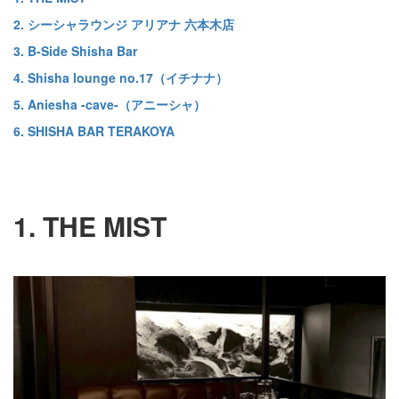
2. シーシャラウンジ アリアナ 六本木店
3. B-Side Shisha Bar
4. Shisha lounge no.17（イチナナ）
5. Aniesha -cave-（アニーシャ）
6. SHISHA BAR TERAKOYA
1. THE MIST