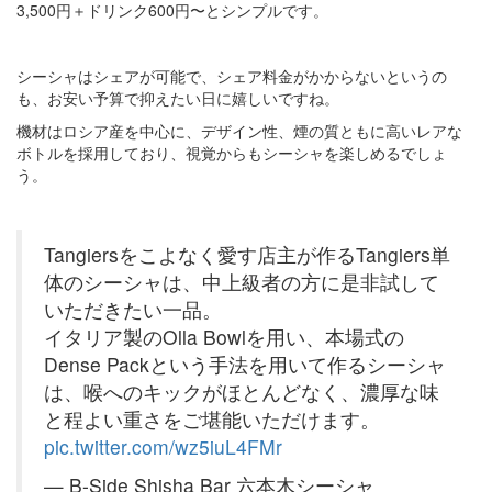
3,500円＋ドリンク600円〜とシンプルです。
シーシャはシェアが可能で、シェア料金がかからないというの
も、お安い予算で抑えたい日に嬉しいですね。
機材はロシア産を中心に、デザイン性、煙の質ともに高いレアな
ボトルを採用しており、視覚からもシーシャを楽しめるでしょ
う。
Tangiersをこよなく愛す店主が作るTangiers単
体のシーシャは、中上級者の方に是非試して
いただきたい一品。
イタリア製のOlla Bowlを用い、本場式の
Dense Packという手法を用いて作るシーシャ
は、喉へのキックがほとんどなく、濃厚な味
と程よい重さをご堪能いただけます。
pic.twitter.com/wz5iuL4FMr
— B-Side Shisha Bar 六本木シーシャ