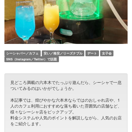
シーシャバー／カフェ
安い／格安／リーズナブル
デート
女子会
SNS（Instagram／Twitter）で話題
見どころ満載の六本木でたっぷり遊んだら、シーシャで一息
ついてみるのはいかがでしょうか。
本記事では、煌びやかな六本木ならではのおしゃれ店や、1
人のカフェ利用におすすめな落ち着いた雰囲気の店舗など、
様々なシーシャ店をピックアップ。
料金システムや人気のポイントを解説しながら、人気のお店
をご紹介します。