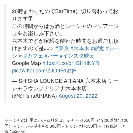
20時まわったのでBarTimeに切り替わってお
ります🍸
この時間からはお酒とシーシャのマリアージ
ュをお楽しみ下さい。
六本木ですが喧騒を離れた時間をお過ごし頂
けますので是非✨
#東京
#六本木
#駅近
#シー
シャ
#カフェ
#バー
#インスタ映え
Google Map
https://t.co/d1iGH1iNYR
pic.twitter.com/ZJO9FrQzjP
— SHISHA LOUNGE ARIANA 六本木店 シー
シャラウンジアリアナ六本木店
(@ShishaARIANA)
August 20, 2022
シーシャの利用にかかる料金は、チャージ550円（19:00以降1,100
円）＋シーシャ基本料3,300円＋ドリンク料550円〜（各税込）と
良心的です。