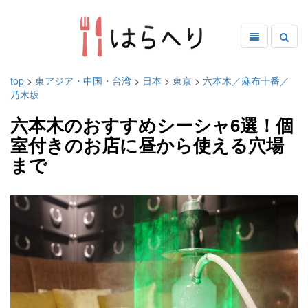
top
>
東アジア・中国・台湾
>
日本
>
東京
>
六本木／麻布十番／
乃木坂
六本木のおすすめシーシャ6選！個
室付きのお店に昼から使える穴場
まで