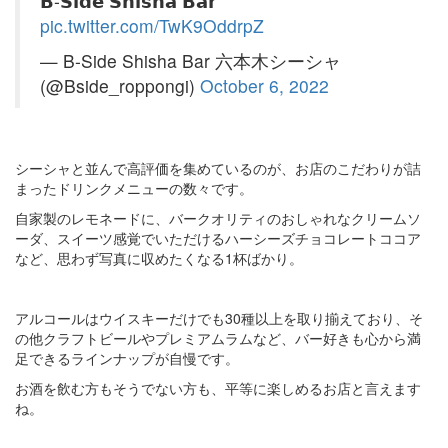
𝗕-𝗦𝗶𝗱𝗲 𝗦𝗵𝗶𝘀𝗵𝗮 𝗕𝗮𝗿
pic.twitter.com/TwK9OddrpZ
— B-Side Shisha Bar 六本木シーシャ
(@Bside_roppongi)
October 6, 2022
シーシャと並んで高評価を集めているのが、お店のこだわりが詰
まったドリンクメニューの数々です。
自家製のレモネードに、バークオリティのおしゃれなクリームソ
ーダ、スイーツ感覚でいただけるハーシーズチョコレートココア
など、思わず写真に収めたくなる1杯ばかり。
アルコールはウイスキーだけでも30種以上を取り揃えており、そ
の他クラフトビールやプレミアムラムなど、バー好きも心から満
足できるラインナップが自慢です。
お酒を飲む方もそうでない方も、平等に楽しめるお店と言えます
ね。