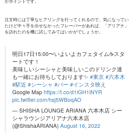
がポイントです。
注文時には丁寧なヒアリングを行ってくれるので、気になってい
たけど中々手を出せなかったフレーバーがあれば、「アリアナ」
を訪れたのを機に試してみてはいかがでしょうか。
明日17日15:00〜いよいよカフェタイム☕️スタ
ートです！
美味しいシーシャと美味しいこのドリンク達
も一緒にお待ちしております✨
#東京
#六本木
#駅近
#シーシャ
#バー
#インスタ映え
Google Map
https://t.co/d1iGH1iNYR
pic.twitter.com/hsj5WBoqAO
— SHISHA LOUNGE ARIANA 六本木店 シー
シャラウンジアリアナ六本木店
(@ShishaARIANA)
August 16, 2022