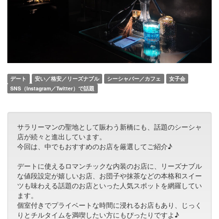
デート
安い／格安／リーズナブル
シーシャバー／カフェ
女子会
SNS（Instagram／Twitter）で話題
サラリーマンの聖地として賑わう新橋にも、話題のシーシャ
店が続々と進出しています。
今回は、中でもおすすめのお店を厳選してご紹介♪
デートに使えるロマンチックな内装のお店に、リーズナブル
な値段設定が嬉しいお店、お団子や抹茶などの本格和スイー
ツも味わえる話題のお店といった人気スポットを網羅してい
ます。
個室付きでプライベートな時間に浸れるお店もあり、じっく
りとチルタイムを満喫したい方にもぴったりですよ♪