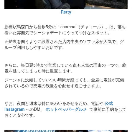
Retty
新橋駅烏森口から徒歩5分の「charcoal（チャコール）」は、落ち
着いた雰囲気でシーシャデートにうってつけなスポット。
囲炉裏を囲うように設置された店内中央のソファ席が人気で、グ
ループ利用もしやすいお店です。
さらに、毎日翌5時まで営業している点も人気の理由の一つで、終
電を逃してしまった時に重宝します。
シーシャに没頭してついつい時間が経っても、全席に電源が完備
されているので充電の残量を心配せず過ごせますよ。
なお、夜間と週末は特に賑わいをみせるため、電話や
公式
Instagram
へのDM、
ホットペッパーグルメ
で事前に予約をして
おくと安心です。