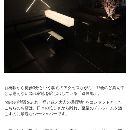
新橋駅から徒歩3分という駅近のアクセスながら、都会のど真ん中
とは思えない隠れ家感を醸し出している「遊煙地」。
"都会の喧騒を忘れ、煙と遊ぶ大人の遊煙地" をコンセプトとした
こちらのお店は、日々の忙しさから離れ、至福のチルタイムを過
ごすのに最適なシーシャバーです。