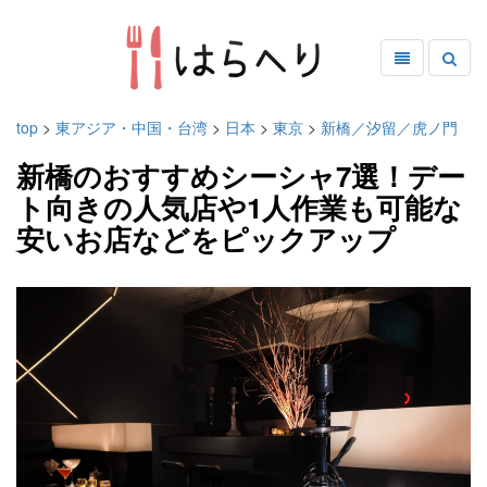
top
>
東アジア・中国・台湾
>
日本
>
東京
>
新橋／汐留／虎ノ門
新橋のおすすめシーシャ7選！デー
ト向きの人気店や1人作業も可能な
安いお店などをピックアップ