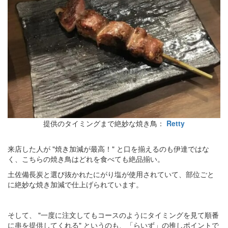
提供のタイミングまで絶妙な焼き鳥：
Retty
来店した人が "焼き加減が最高！" と口を揃えるのも伊達ではな
く、こちらの焼き鳥はどれを食べても絶品揃い。
土佐備長炭と選び抜かれたにがり塩が使用されていて、部位ごと
に絶妙な焼き加減で仕上げられています。
そして、 "一度に注文してもコースのようにタイミングを見て順番
に串を提供してくれる" というのも、「らいず」の推しポイントで