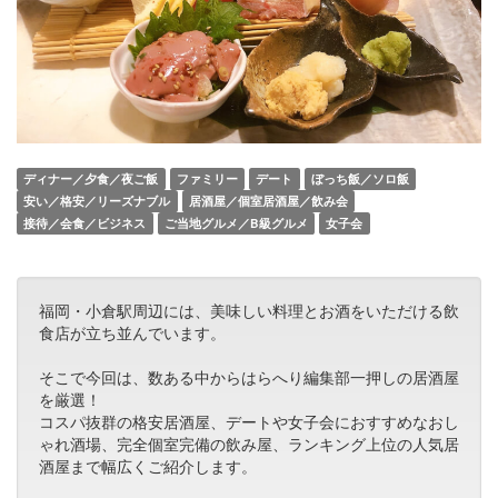
ディナー／夕食／夜ご飯
ファミリー
デート
ぼっち飯／ソロ飯
安い／格安／リーズナブル
居酒屋／個室居酒屋／飲み会
接待／会食／ビジネス
ご当地グルメ／B級グルメ
女子会
福岡・小倉駅周辺には、美味しい料理とお酒をいただける飲
食店が立ち並んでいます。
そこで今回は、数ある中からはらへり編集部一押しの居酒屋
を厳選！
コスパ抜群の格安居酒屋、デートや女子会におすすめなおし
ゃれ酒場、完全個室完備の飲み屋、ランキング上位の人気居
酒屋まで幅広くご紹介します。