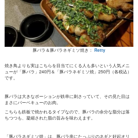
豚バラ＆豚バラネギミソ焼き：
Retty
焼き鳥よりも実はこちらを目当てにくる人も多いという人気メニ
ューが「豚バラ」240円＆「豚バラネギミソ焼」250円（各税込）
です。
豚バラは大きなポーションが鉄串に刺さっていて、その見た目は
まさにバーベキューのお肉。
こちらも鉄板で焼かれるタイプなので、豚バラの余分な脂分は落
ちつつも、凝縮された脂の旨みを味わえます。
「豚バラネギミソ焼」は、豚バラ串にたっぷりのネギと好起オリ