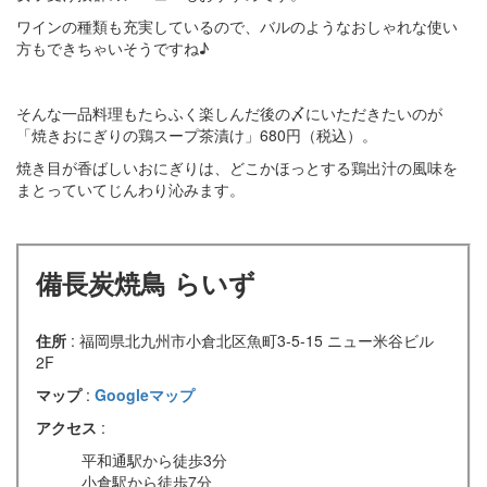
ワインの種類も充実しているので、バルのようなおしゃれな使い
方もできちゃいそうですね♪
そんな一品料理もたらふく楽しんだ後の〆にいただきたいのが
「焼きおにぎりの鶏スープ茶漬け」680円（税込）。
焼き目が香ばしいおにぎりは、どこかほっとする鶏出汁の風味を
まとっていてじんわり沁みます。
備長炭焼鳥 らいず
住所
: 福岡県北九州市小倉北区魚町3-5-15 ニュー米谷ビル
2F
マップ
:
Googleマップ
アクセス
:
平和通駅から徒歩3分
小倉駅から徒歩7分