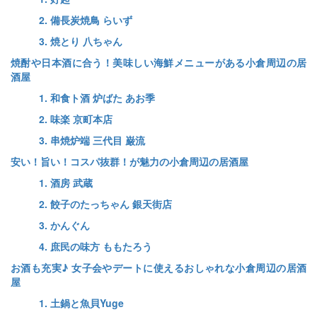
2. 備長炭焼鳥 らいず
3. 焼とり 八ちゃん
焼酎や日本酒に合う！美味しい海鮮メニューがある小倉周辺の居
酒屋
1. 和食ト酒 炉ばた あお季
2. 味楽 京町本店
3. 串焼炉端 三代目 巌流
安い！旨い！コスパ抜群！が魅力の小倉周辺の居酒屋
1. 酒房 武蔵
2. 餃子のたっちゃん 銀天街店
3. かんぐん
4. 庶民の味方 ももたろう
お酒も充実♪ 女子会やデートに使えるおしゃれな小倉周辺の居酒
屋
1. 土鍋と魚貝Yuge