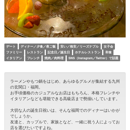
デート
ディナー／夕食／夜ご飯
安い／格安／リーズナブル
女子会
ファミリー
レストラン
記念日／誕生日
ホテルレストラン
和食
イタリアン
フレンチ
焼肉／肉料理
SNS（Instagram／Twitter）で話題
ラーメンやもつ鍋をはじめ、あらゆるグルメが集結する九州
の玄関口・福岡。
お手頃価格のカジュアルなお店はもちろん、本格フレンチや
イタリアンなども堪能できる高級店まで勢揃いしています。
大切な人の誕生日祝いは、そんな福岡でのディナーはいかが
でしょうか。
友達と、カップルで、家族となど、一緒に祝う人によってお
店を選びたいですよね。