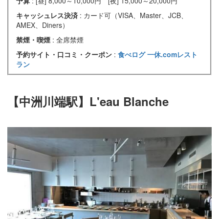
予算
: [昼] 8,000～10,000円 [夜] 15,000～20,000円
キャッシュレス決済
: カード可（VISA、Master、JCB、
AMEX、Diners）
禁煙・喫煙
: 全席禁煙
予約サイト・口コミ・クーポン
:
食べログ
一休.comレスト
ラン
【中洲川端駅】L'eau Blanche