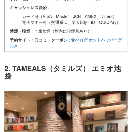
キャッシュレス決済
:
カード可（VISA、Master、JCB、AMEX、Diners）
電子マネー可（交通系IC、楽天Edy、iD、QUICPay）
禁煙・喫煙
: 全席禁煙（館内に喫煙所あり）
予約サイト・口コミ・クーポン
:
食べログ
ホットペッパーグ
ルメ
2. TAMEALS（タミルズ） エミオ池
袋