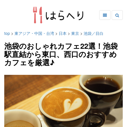
top
>
東アジア・中国・台湾
>
日本
>
東京
>
池袋／目白
池袋のおしゃれカフェ22選！池袋
駅直結から東口、西口のおすすめ
カフェを厳選♪