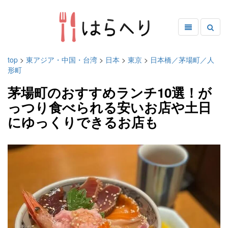
top
>
東アジア・中国・台湾
>
日本
>
東京
>
日本橋／茅場町／人
形町
茅場町のおすすめランチ10選！が
っつり食べられる安いお店や土日
にゆっくりできるお店も