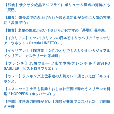
【和食】サクサク絶品アジフライにボリューム満点の海鮮丼も
「辰巳」
【和食】備長炭で焼き上げられた焼き魚定食が女性に人気の穴場
店「炭膳 茅心」
【和食】老舗の蕎麦が安い！せいろがおすすめ「茅場町 長寿庵」
【イタリアン】モツ×イタリアンの日本初トリッペリア「オステリ
ア・ウネット（Osteria UNETTO）」
【イタリアン】土曜営業！女性ひとりでも入りやすいカジュアル
イタリアン「カステリーナ 茅場町」
【フレンチ】老舗フルーツ店で本格フレンチを「BISTRO
SABLIER（ビストロサブリエ）」
【カレー】ランキング上位常連の人気カレー店といえば「キュイ
ボンヌ」
【エスニック】土日も営業！おしゃれ空間で味わうスリランカ料
理「HOPPERS（ホッパーズ）」
【中華】本格派刀削麺が旨い！種類が豊富でコスパも◎「刀削麺
の王様」