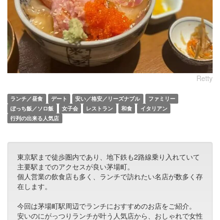
Retty
ランチ／昼食
デート
安い／格安／リーズナブル
ファミリー
ぼっち飯／ソロ飯
女子会
レストラン
和食
イタリアン
行列の出来る人気店
東京駅まで徒歩圏内であり、地下鉄も2路線乗り入れていて
主要駅までのアクセスが良い茅場町。
個人営業の飲食店も多く、ランチで訪れたい名店が数多く存
在します。
今回は茅場町駅周辺でランチにおすすめのお店をご紹介。
安いのにがっつりランチが叶う人気店から、おしゃれで女性