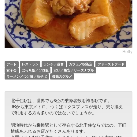
Retty
デート
レストラン
ランチ／昼食
カフェ／喫茶店
ファーストフード
女子会
ぼっち飯／ソロ飯
安い／格安／リーズナブル
ラーメン／つけ麺／油そば
孤独のグルメ
北千住駅は、世界でも6位の乗降者数を誇る駅です。
JRから東京メトロ、つくばエクスプレスが走り、乗り換え
で利用する方も多いのではないでしょうか。
明治時代から乗換駅として存在する北千住ならではの、下町
情緒あふれるお店がたくさんあります。