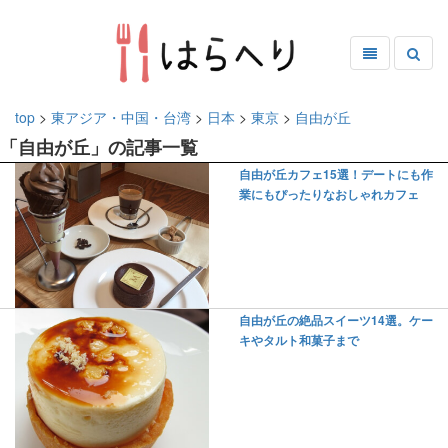
top
>
東アジア・中国・台湾
>
日本
>
東京
>
自由が丘
「自由が丘」の記事一覧
自由が丘カフェ15選！デートにも作
業にもぴったりなおしゃれカフェ
自由が丘の絶品スイーツ14選。ケー
キやタルト和菓子まで