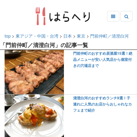
top
>
東アジア・中国・台湾
>
日本
>
東京
>
門前仲町／清澄白河
「門前仲町／清澄白河」の記事一覧
門前仲町のおすすめ居酒屋15選！絶
品メニューが安い人気店から個室付
きの穴場店まで
清澄白河のおすすめランチ9選！子
連れに人気のお店からおしゃれなカ
フェまで紹介