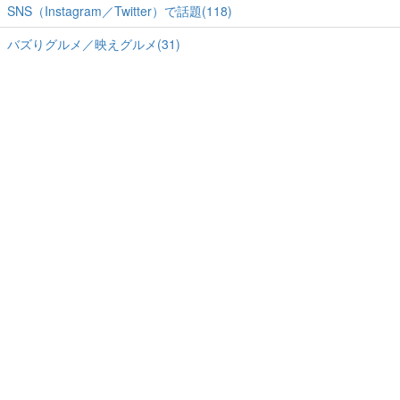
SNS（Instagram／Twitter）で話題(118)
バズりグルメ／映えグルメ(31)
ホーム
-
運営会社
-
RSS