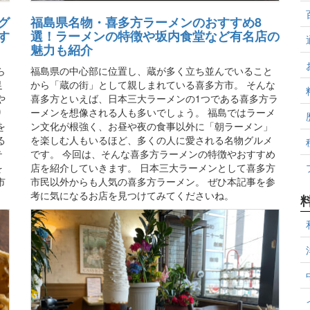
福島県名物・喜多方ラーメンのおすすめ8
グ
選！ラーメンの特徴や坂内食堂など有名店の
す
魅力も紹介
福島県の中心部に位置し、蔵が多く立ち並んでいること
ら
から「蔵の街」として親しまれている喜多方市。 そんな
足
喜多方といえば、日本三大ラーメンの1つである喜多方ラ
や
ーメンを想像される人も多いでしょう。 福島ではラーメ
り
ン文化が根強く、お昼や夜の食事以外に「朝ラーメン」
を
を楽しむ人もいるほど、多くの人に愛される名物グルメ
る
です。 今回は、そんな喜多方ラーメンの特徴やおすすめ
テ
店を紹介していきます。 日本三大ラーメンとして喜多方
を
市民以外からも人気の喜多方ラーメン。 ぜひ本記事を参
市
考に気になるお店を見つけてみてくださいね。