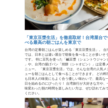
「東京豆漿生活」を徹底取材！台湾屋台で
べる最高の朝ごはんを東京で
台湾の定番朝ごはんが楽しめる「東京豆漿生活」。 台
では、日本とは違い屋台で朝食を食べることが多いそ
です。 特に豆乳を使った「鹹豆漿（シェントウジャン
」や、台湾の揚げパン「焼餅（シャオピン）」は定番
ニュー。 「東京豆漿生活」では、そんな台湾の人気メ
ューを朝ごはんとして食べることができます。 どの料
も日本人の味覚にもよく合う優しい味わいで、最高な
日を始めるのにぴったり！ 台湾旅行が大好きな方や、
味変わった朝の時間を楽しみたい方は、ぜひ訪れてみ
ください。