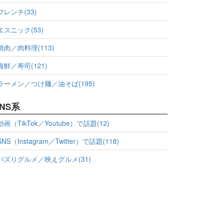
フレンチ(33)
エスニック(53)
焼肉／肉料理(113)
海鮮／寿司(121)
ラーメン／つけ麺／油そば(195)
NS系
動画（TikTok／Youtube）で話題(12)
SNS（Instagram／Twitter）で話題(118)
バズりグルメ／映えグルメ(31)