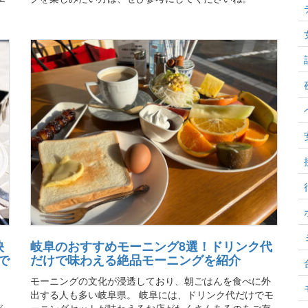
・
映
岐阜のおすすめモーニング8選！ドリンク代
で
だけで味わえる絶品モーニングを紹介
モーニングの文化が浸透しており、朝ごはんを食べに外
。
出する人も多い岐阜県。 岐阜には、ドリンク代だけでモ
が
ーニングセットが味わえるお店がたくさんあるのをご存