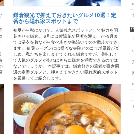
な
鎌倉観光で抑えておきたいグルメ10選！定
番から隠れ家スポットまで
野
初夏から秋にかけて、人気観光スポットとして魅力を開
つ
花させる鎌倉。 6月には紫陽花が見頃を迎え、7〜9月ま
で
では浴衣を着ながら食べ歩きや海沿いでのお散歩ができ
。
ます。 紅葉シーズンには様々な寺院とのコラボ風景が楽
老
しめ、私たちを楽しませてくれる鎌倉ですが、美味しく
待
て人気のグルメがあればさらに鎌倉を満喫できるのでは
か
ないでしょうか。 本記事では、鎌倉好きの筆者が鎌倉周
店
辺の定番グルメと、押さえておきたい隠れ家的スポット
を厳選してご紹介します。