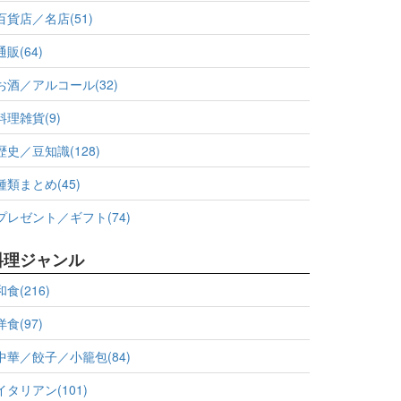
百貨店／名店(51)
通販(64)
お酒／アルコール(32)
料理雑貨(9)
歴史／豆知識(128)
種類まとめ(45)
プレゼント／ギフト(74)
料理ジャンル
和食(216)
洋食(97)
中華／餃子／小籠包(84)
イタリアン(101)