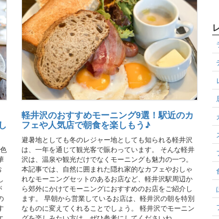
軽井沢のおすすめモーニング9選！駅近のカ
し
フェや人気店で朝食を楽しもう♪
避暑地としても冬のレジャー地としても知られる軽井沢
が色
は、一年を通じて観光客で賑わっています。 そんな軽井
華
沢は、温泉や観光だけでなくモーニングも魅力の一つ。
お
本記事では、自然に囲まれた隠れ家的なカフェやおしゃ
し
れなモーニングセットのあるお店など、軽井沢駅周辺か
が
ら郊外にかけてモーニングにおすすめのお店をご紹介し
の
ます。 早朝から営業しているお店は、軽井沢の朝を特別
す
なものに変えてくれることでしょう。 軽井沢でモーニン
エ
グを楽しみたい方は、ぜひ参考にしてくださいね。