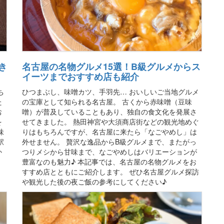
き
名古屋の名物グルメ15選！B級グルメからス
イーツまでおすすめ店も紹介
ち
ひつまぶし、味噌カツ、手羽先… おいしいご当地グルメ
た
の宝庫として知られる名古屋。 古くから赤味噌（豆味
お
噌）が普及していることもあり、独自の食文化を発展さ
を
せてきました。 熱田神宮や大須商店街などの観光地めぐ
味
りはもちろんですが、名古屋に来たら「なごやめし」は
駅
外せません。 贅沢な逸品からB級グルメまで、またがっ
か
つりメシから甘味まで、なごやめしはバリエーションが
豊富なのも魅力♪ 本記事では、名古屋の名物グルメをお
すすめ店とともにご紹介します。 ぜひ名古屋グルメ探訪
や観光した後の夜ご飯の参考にしてください♪