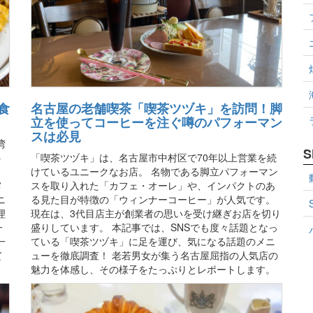
食
名古屋の老舗喫茶「喫茶ツヅキ」を訪問！脚
立を使ってコーヒーを注ぐ噂のパフォーマン
スは必見
湾
S
う
「喫茶ツヅキ」は、名古屋市中村区で70年以上営業を続
）
けているユニークなお店。 名物である脚立パフォーマン
メ
スを取り入れた「カフェ・オーレ」や、インパクトのあ
ニ
る見た目が特徴の「ウィンナーコーヒー」が人気です。
理
現在は、3代目店主が創業者の思いを受け継ぎお店を切り
一
盛りしています。 本記事では、SNSでも度々話題となっ
一
ている「喫茶ツヅキ」に足を運び、気になる話題のメニ
て
ューを徹底調査！ 老若男女が集う名古屋屈指の人気店の
魅力を体感し、その様子をたっぷりとレポートします。