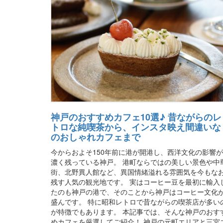
神戸のおすすめカフェ10選♪ 昔ながらのレ
トロな純喫茶から、インスタ映え間違いな
のおしゃれカフェまで
今からおよそ150年前に港が開港し、西洋文化の影響
濃く残っている神戸。 港町ならではの美しい景色や中
街、北野異人館など、異国情緒溢れる雰囲気を今もな
残す人気の観光地です。 実はコーヒー豆を最初に輸入
たのも神戸の港で、そのことから神戸はコーヒー文化
盛んです。 特に昭和レトロで昔ながらの喫茶店が多い
が特徴でもあります。 本記事では、そんな神戸のおす
めカフェを厳選してご紹介！ 神戸の元町エリアと三宮