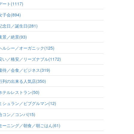
デート(1117)
女子会(894)
記念日／誕生日(281)
夜景／絶景(93)
ヘルシー／オーガニック(125)
安い／格安／リーズナブル(1172)
接待／会食／ビジネス(319)
行列の出来る人気店(350)
ホテルレストラン(50)
ミシュラン／ビブグルマン(12)
合コン／コンパ(15)
モーニング／朝食／朝ごはん(61)