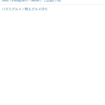
SNS（Instagram／Twitter）で話題(118)
バズりグルメ／映えグルメ(31)
ホーム
-
運営会社
-
RSS