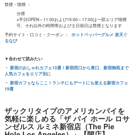
禁煙・喫煙 ：
分煙
※平日OPEN～11:00および15:00～17:00は一部エリア喫煙
可、それ以外の時間帯および土日祝日は禁煙となります
予約サイト・口コミ・クーポン ：
ホットペッパーグルメ
楽天ぐ
るなび
▼合わせて読みたい
・
新宿のおしゃれカフェ13選！新宿西口から東口、新宿御苑まで
人気カフェをエリア別に
・
新宿カフェならここ！ランチにもデートにも使える新宿カフェ
19選
ザックリタイプのアメリカンパイを
気軽に楽しめる「ザ パイ ホール ロサ
ンゼルス ルミネ新宿店（The Pie
Hole Los Angeles）」【閉店】