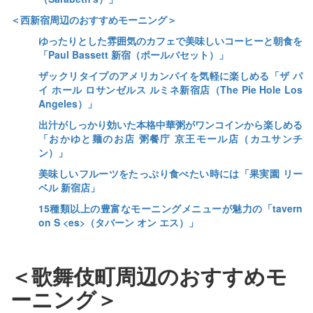
＜西新宿周辺のおすすめモーニング＞
ゆったりとした雰囲気のカフェで美味しいコーヒーと朝食を
「Paul Bassett 新宿（ポールバセット）」
ザックリタイプのアメリカンパイを気軽に楽しめる「ザ パ
イ ホール ロサンゼルス ルミネ新宿店（The Pie Hole Los
Angeles）」
出汁がしっかり効いた本格中華粥がワンコインから楽しめる
「おかゆと麺のお店 粥餐庁 京王モール店（カユサンチ
ン）」
美味しいフルーツをたっぷり食べたい時には「果実園 リー
ベル 新宿店」
15種類以上の豊富なモーニングメニューが魅力の「tavern
on S <es>（タバーン オン エス）」
＜歌舞伎町周辺のおすすめモ
ーニング＞