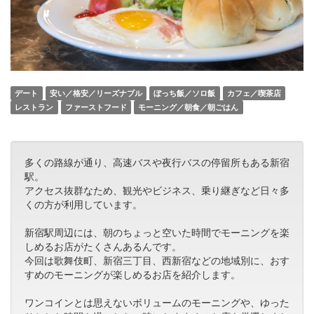
デート
安い／格安／リーズナブル
ぼっち飯／ソロ飯
カフェ／喫茶店
レストラン
ファーストフード
モーニング／朝食／朝ごはん
多くの路線が通り、高速バスや夜行バスの停留所もある新宿
駅。
アクセス抜群なため、観光やビジネス、乗り継ぎなど日々多
くの方が利用しています。
新宿駅周辺には、朝のちょっと空いた時間でモーニングを楽
しめるお店がたくさんあるんです。
今回は歌舞伎町、新宿三丁目、西新宿などの地域別に、おす
すめのモーニングが楽しめるお店を紹介します。
ワンコインとは思えないボリュームのモーニングや、ゆった