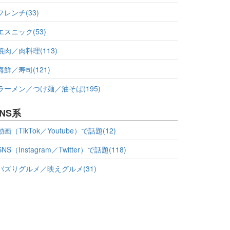
フレンチ(33)
エスニック(53)
焼肉／肉料理(113)
海鮮／寿司(121)
ラーメン／つけ麺／油そば(195)
NS系
動画（TikTok／Youtube）で話題(12)
SNS（Instagram／Twitter）で話題(118)
バズりグルメ／映えグルメ(31)