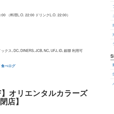
料理L.O. 22:00 ドリンクL.O. 22:00）
､DC､DINERS､JCB､NC､UFJ､iD､銀聯 利用可
S
び
食べログ
F】オリエンタルカラーズ
閉店】