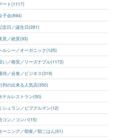
デート(1117)
女子会(894)
記念日／誕生日(281)
夜景／絶景(93)
ヘルシー／オーガニック(125)
安い／格安／リーズナブル(1172)
接待／会食／ビジネス(319)
行列の出来る人気店(350)
ホテルレストラン(50)
ミシュラン／ビブグルマン(12)
合コン／コンパ(15)
モーニング／朝食／朝ごはん(61)