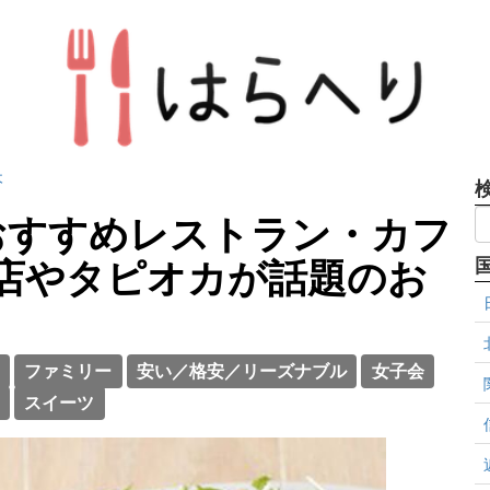
木
おすすめレストラン・カフ
店やタピオカが話題のお
ファミリー
安い／格安／リーズナブル
女子会
スイーツ