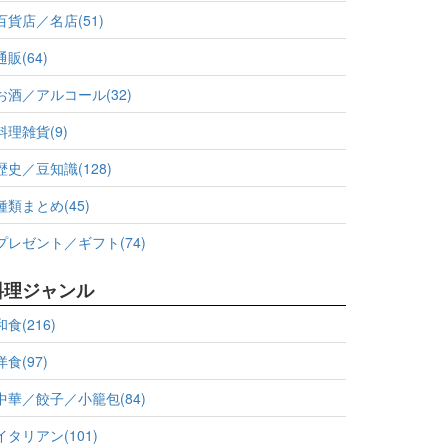
百貨店／名店(51)
通販(64)
お酒／アルコール(32)
料理雑貨(9)
歴史／豆知識(128)
種類まとめ(45)
プレゼント／ギフト(74)
料理ジャンル
和食(216)
洋食(97)
中華／餃子／小籠包(84)
イタリアン(101)