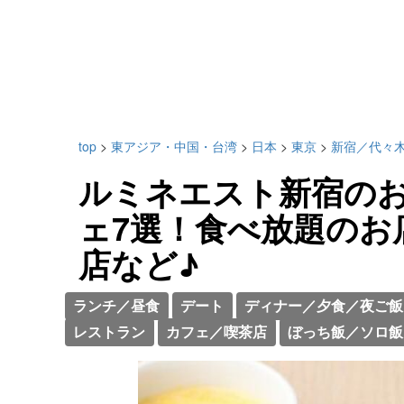
top
>
東アジア・中国・台湾
>
日本
>
東京
>
新宿／代々
ルミネエスト新宿の
ェ7選！食べ放題のお
店など♪
ランチ／昼食
デート
ディナー／夕食／夜ご飯
レストラン
カフェ／喫茶店
ぼっち飯／ソロ飯