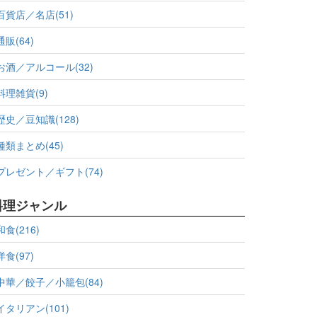
百貨店／名店(51)
通販(64)
お酒／アルコール(32)
料理雑貨(9)
歴史／豆知識(128)
種類まとめ(45)
プレゼント／ギフト(74)
料理ジャンル
和食(216)
洋食(97)
中華／餃子／小籠包(84)
イタリアン(101)