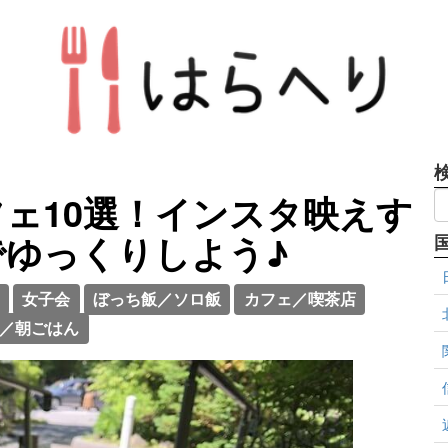
ェ10選！インスタ映えす
でゆっくりしよう♪
女子会
ぼっち飯／ソロ飯
カフェ／喫茶店
／朝ごはん