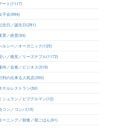
デート(1117)
女子会(894)
記念日／誕生日(281)
夜景／絶景(93)
ヘルシー／オーガニック(125)
安い／格安／リーズナブル(1172)
接待／会食／ビジネス(319)
行列の出来る人気店(350)
ホテルレストラン(50)
ミシュラン／ビブグルマン(12)
合コン／コンパ(15)
モーニング／朝食／朝ごはん(61)