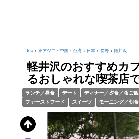
top
>
東アジア・中国・台湾
>
日本
>
長野
>
軽井沢
軽井沢のおすすめカフ
るおしゃれな喫茶店
ランチ／昼食
デート
ディナー／夕食／夜ご飯
ファーストフード
スイーツ
モーニング／朝食