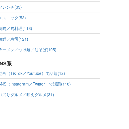
フレンチ(33)
エスニック(53)
焼肉／肉料理(113)
海鮮／寿司(121)
ラーメン／つけ麺／油そば(195)
NS系
動画（TikTok／Youtube）で話題(12)
SNS（Instagram／Twitter）で話題(118)
バズりグルメ／映えグルメ(31)