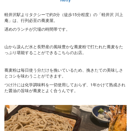
軽井沢駅よりタクシーで約3分（徒歩15分程度）の「軽井沢 川上
庵」は、行列必至の蕎麦屋。
遅めのランチが穴場の時間帯です。
山から汲んだ水と長野産の風味豊かな蕎麦粉で打たれた蕎麦をた
っぷり堪能することができるこちらのお店。
蕎麦粉は毎日使う分だけを挽いているため、挽きたての美味しさ
とコシを味わうことができます。
つけ汁には化学調味料を一切使用しておらず、1年かけて熟成され
た醤油の旨味が蕎麦とよく合うんです。