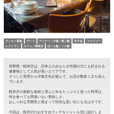
ランチ／昼食
デート
ディナー／夕食／夜ご飯
女子会
ファミリー
レストラン
カフェ／喫茶店
ぼっち飯／ソロ飯
長野県・軽井沢は、日本人のみならず外国の方にも好まれる
避暑地として人気が高いエリアです。
そうした背景から洋食文化が盛んで、お店が数多く立ち並ん
でいます。
軽井沢の新鮮な食材と澄んだ水をたっぷりと使った料理は、
何を食べても間違いない美味しさ。
おしゃれな雰囲気と相まって特別な思い出になるはずです。
今回は、軽井沢のおすすめランチをジャンル別に紹介しま