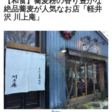
【和食】蕎麦粉の香り豊かな
絶品蕎麦が人気なお店「軽井
沢 川上庵」
Retty