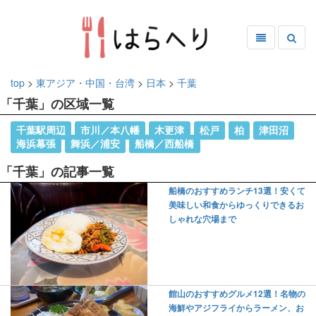
top
>
東アジア・中国・台湾
>
日本
>
千葉
「千葉」の区域一覧
千葉駅周辺
市川／本八幡
木更津
松戸
柏
津田沼
海浜幕張
舞浜／浦安
船橋／西船橋
「千葉」の記事一覧
船橋のおすすめランチ13選！安くて
美味しい和食からゆっくりできるお
しゃれな穴場まで
館山のおすすめグルメ12選！名物の
海鮮やアジフライからラーメン、お