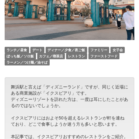
ランチ／昼食
デート
ディナー／夕食／夜ご飯
ファミリー
女子会
ぼっち飯／ソロ飯
カフェ／喫茶店
レストラン
ファーストフード
ラーメン／つけ麺／油そば
舞浜駅と言えば「ディズニーランド」ですが、同じく近場に
ある商業施設が「イクスピアリ」です。
ディズニーリゾートを訪れた方は、一度は耳にしたことがあ
るのではないでしょうか。
イクスピアリにはおよそ50を超えるレストランが軒を連ね
ており、どこで食事しようか迷う方も多いと思います。
本記事では、イクスピアリおすすめのレストランをご紹介。