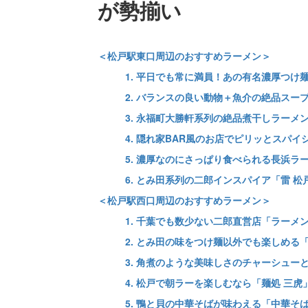
が勢揃い
＜松戸駅東口周辺のおすすめラーメン＞
1. 平日でも常に満員！あの有名濃厚つけ
2. バランスの良い動物＋魚介の絶品スー
3. 永福町大勝軒系列の絶品煮干しラーメ
4. 隠れ家BAR風のお店でピリッとスパ
5. 濃厚なのにさっぱり食べられる長浜ラ
6. とみ田系列の二郎インスパイア「雷 松
＜松戸駅西口周辺のおすすめラーメン＞
1. 千葉でも数少ない二郎直営店「ラーメ
2. とみ田の味をつけ麺以外でも楽しめる
3. 角煮のような美味しさのチャーシュー
4. 松戸で朝ラーを楽しむなら「麺処 三虎
5. 鴨と貝の中華そばが味わえる「中華そば