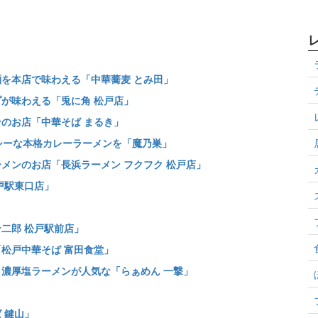
麺を本店で味わえる「中華蕎麦 とみ田」
プが味わえる「兎に角 松戸店」
ンのお店「中華そば まるき」
イシーな本格カレーラーメンを「魔乃巣」
ーメンのお店「長浜ラーメン フクフク 松戸店」
戸駅東口店」
ン二郎 松戸駅前店」
「松戸中華そば 富田食堂」
と濃厚塩ラーメンが人気な「らぁめん 一撃」
」
 鍵山」