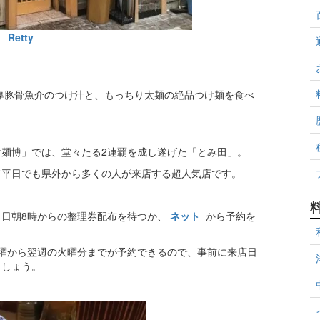
Retty
厚豚骨魚介のつけ汁と、もっちり太麺の絶品つけ麺を食べ
麺博」では、堂々たる2連覇を成し遂げた「とみ田」。
て平日でも県外から多くの人が来店する超人気店です。
当日朝8時からの整理券配布を待つか、
ネット
から予約を
で木曜から翌週の火曜分までが予約できるので、事前に来店日
ましょう。