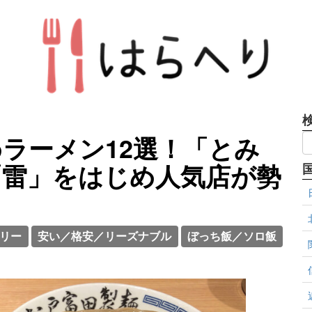
ラーメン12選！「とみ
「雷」をはじめ人気店が勢
リー
安い／格安／リーズナブル
ぼっち飯／ソロ飯