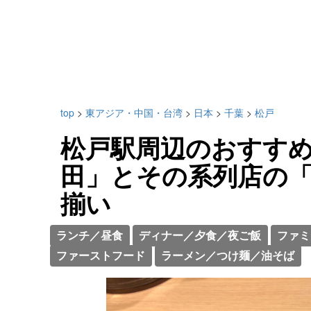
top
>
東アジア・中国・台湾
>
日本
>
千葉
>
松戸
松戸駅周辺のおすすめ
田」とその系列店の
揃い
ランチ／昼食
ディナー／夕食／夜ご飯
ファミ
ファーストフード
ラーメン／つけ麺／油そば