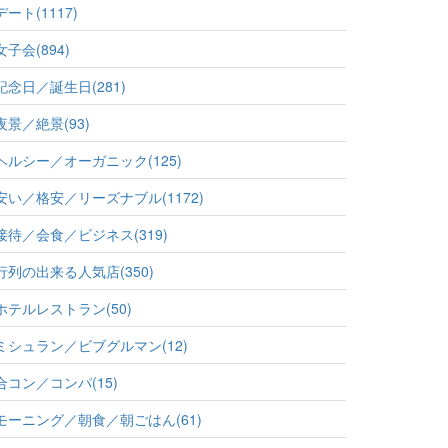
デート(1117)
女子会(894)
記念日／誕生日(281)
夜景／絶景(93)
ヘルシー／オーガニック(125)
安い／格安／リーズナブル(1172)
接待／会食／ビジネス(319)
行列の出来る人気店(350)
ホテルレストラン(50)
ミシュラン／ビブグルマン(12)
合コン／コンパ(15)
モーニング／朝食／朝ごはん(61)