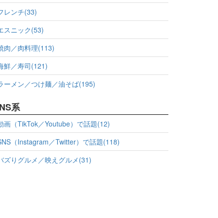
フレンチ(33)
エスニック(53)
焼肉／肉料理(113)
海鮮／寿司(121)
ラーメン／つけ麺／油そば(195)
NS系
動画（TikTok／Youtube）で話題(12)
SNS（Instagram／Twitter）で話題(118)
バズりグルメ／映えグルメ(31)