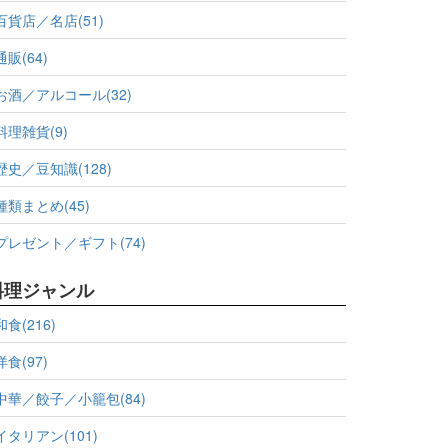
百貨店／名店(51)
通販(64)
お酒／アルコール(32)
料理雑貨(9)
歴史／豆知識(128)
種類まとめ(45)
プレゼント／ギフト(74)
料理ジャンル
和食(216)
洋食(97)
中華／餃子／小籠包(84)
イタリアン(101)