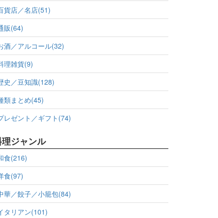
百貨店／名店(51)
通販(64)
お酒／アルコール(32)
料理雑貨(9)
歴史／豆知識(128)
種類まとめ(45)
プレゼント／ギフト(74)
料理ジャンル
和食(216)
洋食(97)
中華／餃子／小籠包(84)
イタリアン(101)