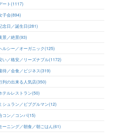
デート(1117)
女子会(894)
記念日／誕生日(281)
夜景／絶景(93)
ヘルシー／オーガニック(125)
安い／格安／リーズナブル(1172)
接待／会食／ビジネス(319)
行列の出来る人気店(350)
ホテルレストラン(50)
ミシュラン／ビブグルマン(12)
合コン／コンパ(15)
モーニング／朝食／朝ごはん(61)