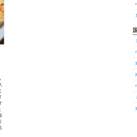
る
人
代
響
す
た
楽
紹
る