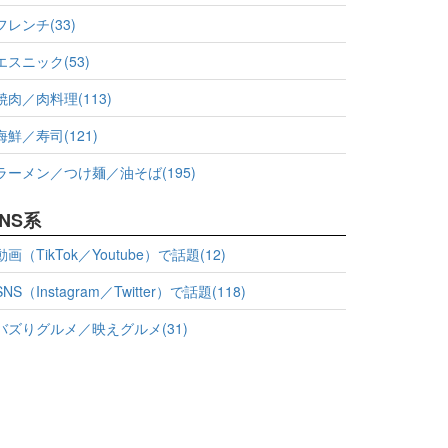
フレンチ(33)
エスニック(53)
焼肉／肉料理(113)
海鮮／寿司(121)
ラーメン／つけ麺／油そば(195)
NS系
動画（TikTok／Youtube）で話題(12)
SNS（Instagram／Twitter）で話題(118)
バズりグルメ／映えグルメ(31)