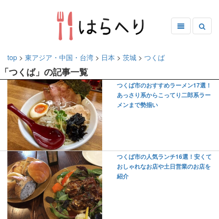
top
>
東アジア・中国・台湾
>
日本
>
茨城
>
つくば
「つくば」の記事一覧
つくば市のおすすめラーメン17選！
あっさり系からこってり二郎系ラー
メンまで勢揃い
つくば市の人気ランチ16選！安くて
おしゃれなお店や土日営業のお店を
紹介