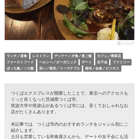
食べログ
ランチ／昼食
レストラン
ディナー／夕食／夜ご飯
カフェ／喫茶店
ファーストフード
ヘルシー／オーガニック
デート
女子会
ファミリー
ぼっち飯／ソロ飯
安い／格安／リーズナブル
接待／会食／ビジネス
つくばエクスプレスが開業したことで、東京へのアクセスも
ぐっと良くなった茨城県つくば市。
筑波大学や筑波山があるつくば市には、安くておしゃれなお
店がたくさんあります。
本記事では、つくば市内のおすすめランチをジャンル別にご
紹介します。
土日も営業している和食屋さんから、デートや女子会にも活