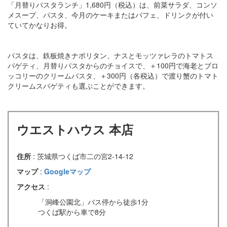
「月替りパスタランチ」1,680円（税込）は、前菜サラダ、コンソ
メスープ、パスタ、今月のケーキまたはパフェ、ドリンクが付い
ていてかなりお得。
パスタは、鉄板焼きナポリタン、ナスとモッツァレラのトマトス
パゲティ、月替りパスタからのチョイスで、＋100円で海老とブロ
ッコリーのクリームパスタ、＋300円（各税込）で渡り蟹のトマト
クリームスパゲティも選ぶことができます。
ウエストハウス 本店
住所
: 茨城県つくば市二の宮2-14-12
マップ
:
Googleマップ
アクセス
:
「洞峰公園北」バス停から徒歩1分
つくば駅から車で8分