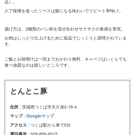
込）。
八丁味噌を使ったソースは癖になる味わいでリピート率No.1。
揚げ方は、2種類のパン粉を混ぜ合わせサクサクの食感を実現。
お肉はしっとり仕上げるために低温でじっくりと調理されていま
す。
ご飯とお味噌汁は一回までおかわり無料、キャベツはいくらでも
食べ放題なのは嬉しいところです。
とんとこ豚
住所
: 茨城県つくば市天久保2-18-4
マップ
:
Googleマップ
アクセス
: つくば駅から車で5分
電話番号
: 029-856-6515