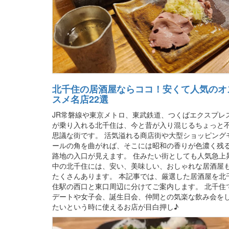
北千住の居酒屋ならココ！安くて人気のオ
スメ名店22選
JR常磐線や東京メトロ、東武鉄道、つくばエクスプレ
が乗り入れる北千住は、今と昔が入り混じるちょっと
思議な街です。 活気溢れる商店街や大型ショッピング
ールの角を曲がれば、そこには昭和の香りが色濃く残
路地の入口が見えます。 住みたい街としても人気急上
中の北千住には、安い、美味しい、おしゃれな居酒屋
たくさんあります。 本記事では、厳選した居酒屋を北
住駅の西口と東口周辺に分けてご案内します。 北千住
デートや女子会、誕生日会、仲間との気楽な飲み会を
たいという時に使えるお店が目白押し♪