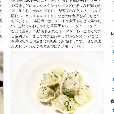
渋谷からJRで一駅のところに位置する恵比寿は、アート
は
や音楽などのエンタメやショッピングが楽しめる施設が
賑
立ち並ぶおしゃれな街です。 昼夜問わずたくさんの人で
き
賑わい、カフェやレストランなどの飲食店もずらりと立
心
ち並びます。 本記事では、デートや女子会などで訪れた
高
い、恵比寿のおしゃれな居酒屋やバル、ダイニングバー
パ
などに注目。 高級感あふれる非日常を味わうことができ
揃
る空間から、まるで海外旅行をしているかのような気分
ち
を満喫できるお店までを幅広くお届けします。 ぜひ恵比
め
寿のおしゃれな居酒屋選びにご活用ください。