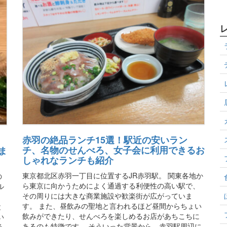
赤羽の絶品ランチ15選！駅近の安いラン
チ、名物のせんべろ、女子会に利用できるお
ま
しゃれなランチも紹介
東京都北区赤羽一丁目に位置するJR赤羽駅。 関東各地か
の
ら東京に向かうためによく通過する利便性の高い駅で、
ル
その周りには大きな商業施設や歓楽街が広がっていま
。
す。 また、昼飲みの聖地と言われるほど昼間からちょい
と
飲みができたり、せんべろを楽しめるお店があちこちに
い
あるのも特徴です。 そういった背景から、赤羽駅周辺に
老