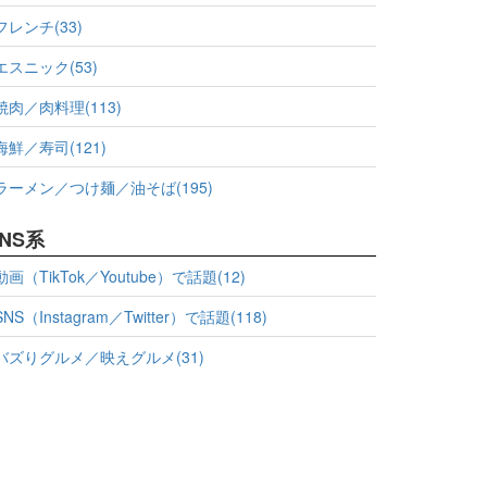
フレンチ(33)
エスニック(53)
焼肉／肉料理(113)
海鮮／寿司(121)
ラーメン／つけ麺／油そば(195)
NS系
動画（TikTok／Youtube）で話題(12)
SNS（Instagram／Twitter）で話題(118)
バズりグルメ／映えグルメ(31)