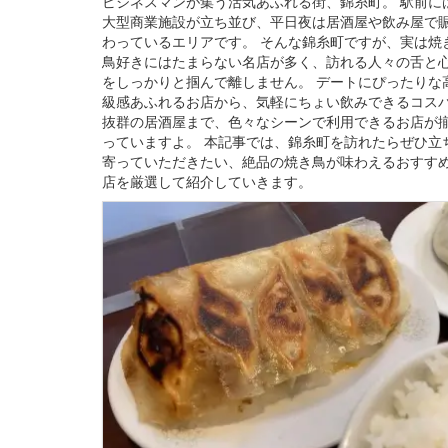
ビジネスマンが集う活気あふれる街、錦糸町。 駅前に
大型商業施設が立ち並び、平日夜は居酒屋や飲み屋で
わっているエリアです。 そんな錦糸町ですが、実は焼
鳥好きにはたまらない名店が多く、訪れる人々の舌と
をしっかりと掴んで離しません。 デートにぴったりな
級感あふれるお店から、気軽にちょい飲みできるコス
抜群の居酒屋まで、色々なシーンで利用できるお店が
っていますよ。 本記事では、錦糸町を訪れたらぜひ立
寄っていただきたい、絶品の焼き鳥が味わえるおすす
店を厳選して紹介していきます。