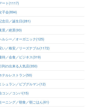
デート(1117)
女子会(894)
記念日／誕生日(281)
夜景／絶景(93)
ヘルシー／オーガニック(125)
安い／格安／リーズナブル(1172)
接待／会食／ビジネス(319)
行列の出来る人気店(350)
ホテルレストラン(50)
ミシュラン／ビブグルマン(12)
合コン／コンパ(15)
モーニング／朝食／朝ごはん(61)