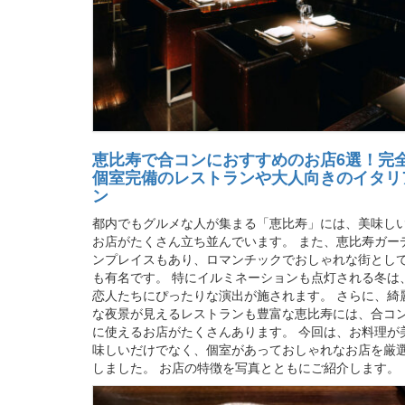
恵比寿で合コンにおすすめのお店6選！完
個室完備のレストランや大人向きのイタリ
ン
都内でもグルメな人が集まる「恵比寿」には、美味し
お店がたくさん立ち並んでいます。 また、恵比寿ガー
ンプレイスもあり、ロマンチックでおしゃれな街とし
も有名です。 特にイルミネーションも点灯される冬は
恋人たちにぴったりな演出が施されます。 さらに、綺
な夜景が見えるレストランも豊富な恵比寿には、合コ
に使えるお店がたくさんあります。 今回は、お料理が
味しいだけでなく、個室があっておしゃれなお店を厳
しました。 お店の特徴を写真とともにご紹介します。