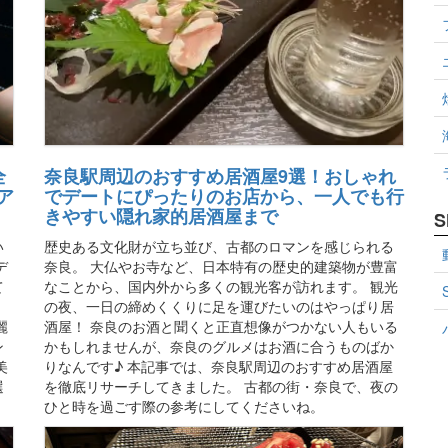
全
奈良駅周辺のおすすめ居酒屋9選！おしゃれ
ア
でデートにぴったりのお店から、一人でも行
きやすい隠れ家的居酒屋まで
S
い
歴史ある文化財が立ち並び、古都のロマンを感じられる
デ
奈良。 大仏やお寺など、日本特有の歴史的建築物が豊富
て
なことから、国内外から多くの観光客が訪れます。 観光
、
の夜、一日の締めくくりに足を運びたいのはやっぱり居
麗
酒屋！ 奈良のお酒と聞くと正直想像がつかない人もいる
ン
かもしれませんが、奈良のグルメはお酒に合うものばか
美
りなんです♪ 本記事では、奈良駅周辺のおすすめ居酒屋
選
を徹底リサーチしてきました。 古都の街・奈良で、夜の
ひと時を過ごす際の参考にしてくださいね。