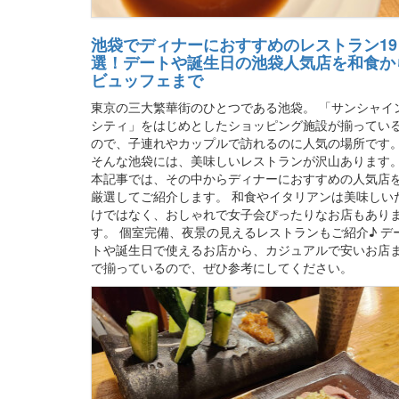
池袋でディナーにおすすめのレストラン19
選！デートや誕生日の池袋人気店を和食か
ビュッフェまで
東京の三大繁華街のひとつである池袋。 「サンシャイ
シティ」をはじめとしたショッピング施設が揃ってい
ので、子連れやカップルで訪れるのに人気の場所です
そんな池袋には、美味しいレストランが沢山あります
本記事では、その中からディナーにおすすめの人気店
厳選してご紹介します。 和食やイタリアンは美味しい
けではなく、おしゃれで女子会ぴったりなお店もあり
す。 個室完備、夜景の見えるレストランもご紹介♪ デ
トや誕生日で使えるお店から、カジュアルで安いお店
で揃っているので、ぜひ参考にしてください。