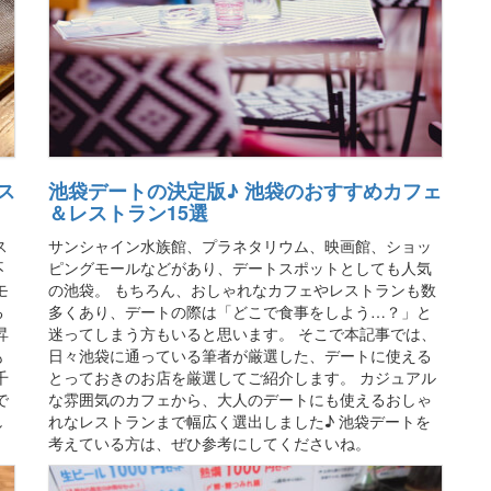
ス
池袋デートの決定版♪ 池袋のおすすめカフェ
＆レストラン15選
ス
サンシャイン水族館、プラネタリウム、映画館、ショッ
不
ピングモールなどがあり、デートスポットとしても人気
モ
の池袋。 もちろん、おしゃれなカフェやレストランも数
る
多くあり、デートの際は「どこで食事をしよう…？」と
昇
迷ってしまう方もいると思います。 そこで本記事では、
も
日々池袋に通っている筆者が厳選した、デートに使える
千
とっておきのお店を厳選してご紹介します。 カジュアル
で
な雰囲気のカフェから、大人のデートにも使えるおしゃ
し
れなレストランまで幅広く選出しました♪ 池袋デートを
考えている方は、ぜひ参考にしてくださいね。