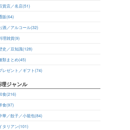
百貨店／名店(51)
通販(64)
お酒／アルコール(32)
料理雑貨(9)
歴史／豆知識(128)
種類まとめ(45)
プレゼント／ギフト(74)
料理ジャンル
和食(216)
洋食(97)
中華／餃子／小籠包(84)
イタリアン(101)