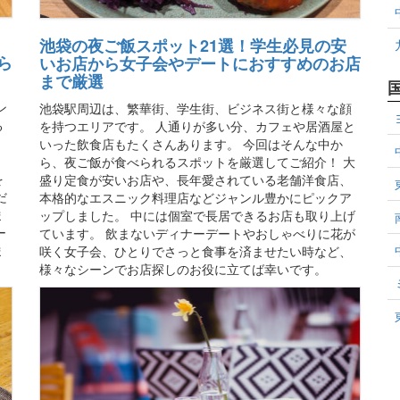
池袋の夜ご飯スポット21選！学生必見の安
ら
いお店から女子会やデートにおすすめのお店
まで厳選
ン
池袋駅周辺は、繁華街、学生街、ビジネス街と様々な顔
る
を持つエリアです。 人通りが多い分、カフェや居酒屋と
。
いった飲食店もたくさんあります。 今回はそんな中か
。
ら、夜ご飯が食べられるスポットを厳選してご紹介！ 大
を
盛り定食が安いお店や、長年愛されている老舗洋食店、
だ
本格的なエスニック料理店などジャンル豊かにピックア
ま
ップしました。 中には個室で長居できるお店も取り上げ
ー
ています。 飲まないディナーデートやおしゃべりに花が
ま
咲く女子会、ひとりでさっと食事を済ませたい時など、
様々なシーンでお店探しのお役に立てば幸いです。