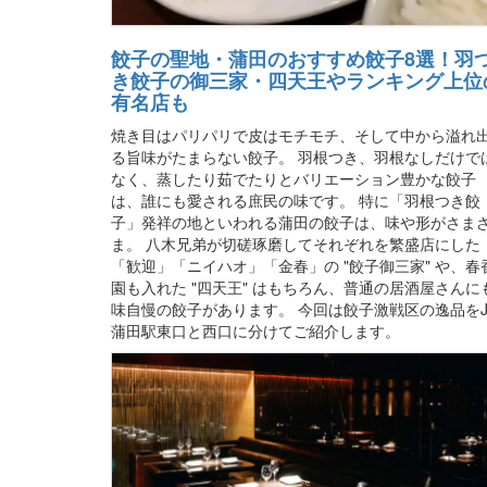
餃子の聖地・蒲田のおすすめ餃子8選！羽
き餃子の御三家・四天王やランキング上位
有名店も
焼き目はパリパリで皮はモチモチ、そして中から溢れ
る旨味がたまらない餃子。 羽根つき、羽根なしだけで
なく、蒸したり茹でたりとバリエーション豊かな餃子
は、誰にも愛される庶民の味です。 特に「羽根つき餃
子」発祥の地といわれる蒲田の餃子は、味や形がさま
ま。 八木兄弟が切磋琢磨してそれぞれを繁盛店にした
「歓迎」「ニイハオ」「金春」の "餃子御三家" や、春
園も入れた "四天王" はもちろん、普通の居酒屋さんに
味自慢の餃子があります。 今回は餃子激戦区の逸品をJ
蒲田駅東口と西口に分けてご紹介します。