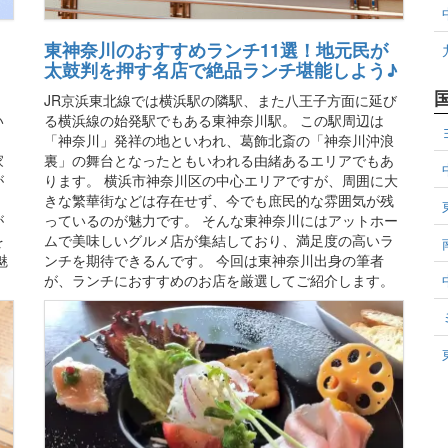
東神奈川のおすすめランチ11選！地元民が
太鼓判を押す名店で絶品ランチ堪能しよう♪
JR京浜東北線では横浜駅の隣駅、また八王子方面に延び
い
る横浜線の始発駅でもある東神奈川駅。 この駅周辺は
、
「神奈川」発祥の地といわれ、葛飾北斎の「神奈川沖浪
家
裏」の舞台となったともいわれる由緒あるエリアでもあ
が
ります。 横浜市神奈川区の中心エリアですが、周囲に大
。
きな繁華街などは存在せず、今でも庶民的な雰囲気が残
が
っているのが魅力です。 そんな東神奈川にはアットホー
を
ムで美味しいグルメ店が集結しており、満足度の高いラ
魅
ンチを期待できるんです。 今回は東神奈川出身の筆者
が、ランチにおすすめのお店を厳選してご紹介します。