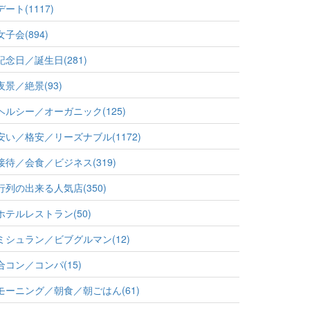
デート(1117)
女子会(894)
記念日／誕生日(281)
夜景／絶景(93)
ヘルシー／オーガニック(125)
安い／格安／リーズナブル(1172)
接待／会食／ビジネス(319)
行列の出来る人気店(350)
ホテルレストラン(50)
ミシュラン／ビブグルマン(12)
合コン／コンパ(15)
モーニング／朝食／朝ごはん(61)