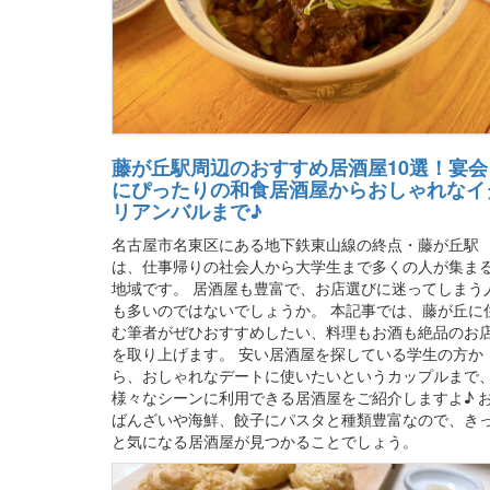
藤が丘駅周辺のおすすめ居酒屋10選！宴会
にぴったりの和食居酒屋からおしゃれなイ
リアンバルまで♪
名古屋市名東区にある地下鉄東山線の終点・藤が丘駅
は、仕事帰りの社会人から大学生まで多くの人が集ま
地域です。 居酒屋も豊富で、お店選びに迷ってしまう
も多いのではないでしょうか。 本記事では、藤が丘に
む筆者がぜひおすすめしたい、料理もお酒も絶品のお
を取り上げます。 安い居酒屋を探している学生の方か
ら、おしゃれなデートに使いたいというカップルまで
様々なシーンに利用できる居酒屋をご紹介しますよ♪ 
ばんざいや海鮮、餃子にパスタと種類豊富なので、き
と気になる居酒屋が見つかることでしょう。