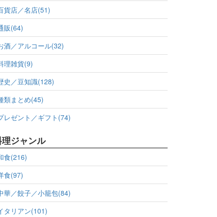
百貨店／名店(51)
通販(64)
お酒／アルコール(32)
料理雑貨(9)
歴史／豆知識(128)
種類まとめ(45)
プレゼント／ギフト(74)
料理ジャンル
和食(216)
洋食(97)
中華／餃子／小籠包(84)
イタリアン(101)