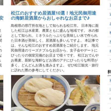
松江のおすすめ居酒屋10選！地元民御用達
安
の海鮮居酒屋からおしゃれなお店まで♪
島根県の県庁所在地として知られる松江市。 日本海に面
駿
した松江は水産業、農業ともに盛んな地域です。 水の都
な
として知られ、ミネラルたっぷりな美味しい水で作られ
聞
た日本酒が美味しく、居酒屋も多いんですよ。 本記事で
し
は、そんな松江のおすすめ居酒屋をご紹介します。 地元
の
民御用達のリーズナブルなお店から、女子会やデートに
な
ぴったりの個室完備のお店まで様々です。 松江おでんや
れ
お蕎麦、新鮮な海鮮などお酒のアテにぴったりな料理が
見
多く、どんどんお酒も進みますよ。 ぜひ松江観光・旅行
に訪れた際の参考にしてください。