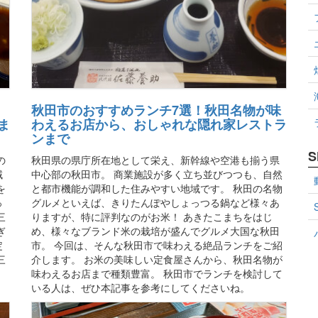
秋田市のおすすめランチ7選！秋田名物が味
ま
わえるお店から、おしゃれな隠れ家レストラ
ンまで
S
の
秋田県の県庁所在地として栄え、新幹線や空港も揃う県
域
中心部の秋田市。 商業施設が多く立ち並びつつも、自然
を
と都市機能が調和した住みやすい地域です。 秋田の名物
っ
グルメといえば、きりたんぽやしょっつる鍋など様々あ
三
りますが、特に評判なのがお米！ あきたこまちをはじ
ぎ
め、様々なブランド米の栽培が盛んでグルメ大国な秋田
定
市。 今回は、そんな秋田市で味わえる絶品ランチをご紹
三
介します。 お米の美味しい定食屋さんから、秋田名物が
味わえるお店まで種類豊富。 秋田市でランチを検討して
いる人は、ぜひ本記事を参考にしてくださいね。