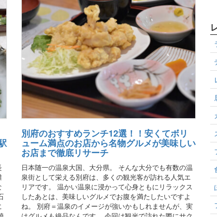
別府のおすすめランチ12選！！安くてボリ
駅
ューム満点のお店から名物グルメが美味しい
お店まで徹底リサーチ
長
日本随一の温泉大国、大分県。 そんな大分でも有数の温
灘
泉街として栄える別府は、多くの観光客が訪れる人気エ
な
リアです。 温かい温泉に浸かって心身ともにリラックス
石
したあとは、美味しいグルメでお腹を満たしたいですよ
に
ね。 別府＝温泉のイメージが強いかもしれませんが、実
焼
はグルメも絶品なんです。 今回は観光で訪れた際にサク