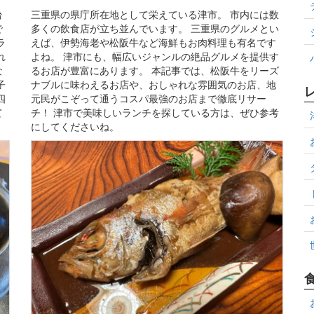
台
三重県の県庁所在地として栄えている津市。 市内には数
で
多くの飲食店が立ち並んでいます。 三重県のグルメとい
ラ
えば、伊勢海老や松阪牛など海鮮もお肉料理も有名です
れ
よね。 津市にも、幅広いジャンルの絶品グルメを提供す
な
るお店が豊富にあります。 本記事では、松阪牛をリーズ
子
ナブルに味わえるお店や、おしゃれな雰囲気のお店、地
四
元民がこぞって通うコスパ最強のお店まで徹底リサー
て
チ！ 津市で美味しいランチを探している方は、ぜひ参考
にしてくださいね。