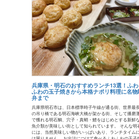
兵庫県・明石のおすすめランチ13選！ふわ
ふわの玉子焼きから本格ナポリ料理に名物
弁まで
兵庫県明石市は、日本標準時子午線が通る街、世界最
の吊り橋である明石海峡大橋が架かる街、そして播磨
で獲れる明石鯛、穴子・真蛸・鱧をはじめとする新鮮
魚介類が美味しい街として知られています。 そんな明
には、当然美味しい物がいっぱいあり、ランチタイム
は困りません。 お出汁につけて食べるふわふわの玉子