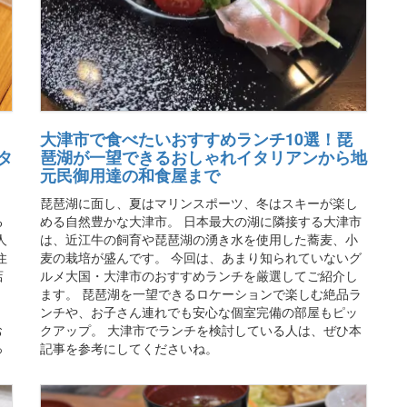
大津市で食べたいおすすめランチ10選！琵
タ
琶湖が一望できるおしゃれイタリアンから地
元民御用達の和食屋まで
琵琶湖に面し、夏はマリンスポーツ、冬はスキーが楽し
る
める自然豊かな大津市。 日本最大の湖に隣接する大津市
人
は、近江牛の飼育や琵琶湖の湧き水を使用した蕎麦、小
住
麦の栽培が盛んです。 今回は、あまり知られていないグ
店
ルメ大国・大津市のおすすめランチを厳選してご紹介し
ます。 琵琶湖を一望できるロケーションで楽しむ絶品ラ
、
ンチや、お子さん連れでも安心な個室完備の部屋もピッ
お
クアップ。 大津市でランチを検討している人は、ぜひ本
っ
記事を参考にしてくださいね。