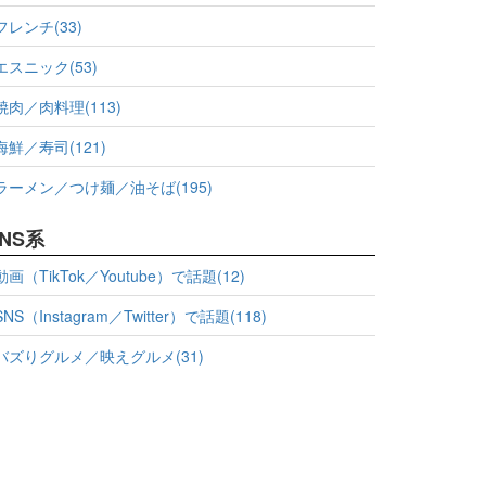
フレンチ(33)
エスニック(53)
焼肉／肉料理(113)
海鮮／寿司(121)
ラーメン／つけ麺／油そば(195)
NS系
動画（TikTok／Youtube）で話題(12)
SNS（Instagram／Twitter）で話題(118)
バズりグルメ／映えグルメ(31)