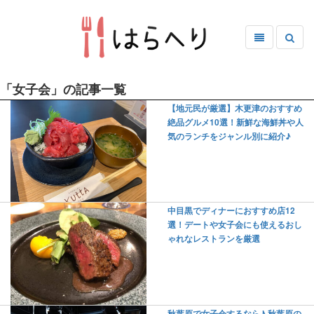
「女子会」の記事一覧
【地元民が厳選】木更津のおすすめ
絶品グルメ10選！新鮮な海鮮丼や人
気のランチをジャンル別に紹介♪
中目黒でディナーにおすすめ店12
選！デートや女子会にも使えるおし
ゃれなレストランを厳選
秋葉原で女子会するなら♪ 秋葉原の