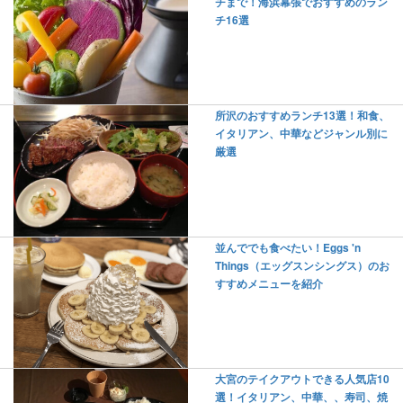
チまで！海浜幕張でおすすめのラン
チ16選
所沢のおすすめランチ13選！和食、
イタリアン、中華などジャンル別に
厳選
並んででも食べたい！Eggs 'n
Things（エッグスンシングス）のお
すすめメニューを紹介
大宮のテイクアウトできる人気店10
選！イタリアン、中華、、寿司、焼