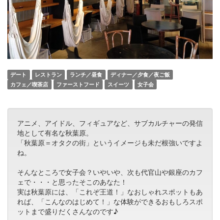
デート
レストラン
ランチ／昼食
ディナー／夕食／夜ご飯
カフェ／喫茶店
ファーストフード
スイーツ
女子会
アニメ、アイドル、フィギュアなど、サブカルチャーの発信
地として有名な秋葉原。
「秋葉原＝オタクの街」というイメージも未だ根強いですよ
ね。
そんなところで女子会？いやいや、次も代官山や銀座のカフ
ェで・・・と思ったそこのあなた！
実は秋葉原には、「これぞ王道！」なおしゃれスポットもあ
れば、「こんなのはじめて！」な体験ができるおもしろスポ
ットまで盛りだくさんなのです♪