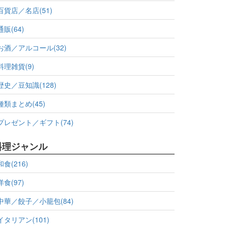
百貨店／名店(51)
通販(64)
お酒／アルコール(32)
料理雑貨(9)
歴史／豆知識(128)
種類まとめ(45)
プレゼント／ギフト(74)
料理ジャンル
和食(216)
洋食(97)
中華／餃子／小籠包(84)
イタリアン(101)