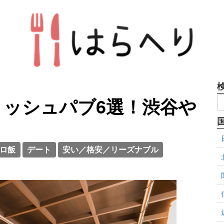
ッシュパブ6選！渋谷や
ロ飯
デート
安い／格安／リーズナブル