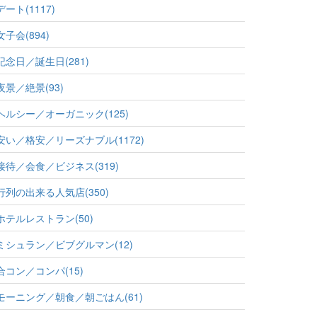
デート(1117)
女子会(894)
記念日／誕生日(281)
夜景／絶景(93)
ヘルシー／オーガニック(125)
安い／格安／リーズナブル(1172)
接待／会食／ビジネス(319)
行列の出来る人気店(350)
ホテルレストラン(50)
ミシュラン／ビブグルマン(12)
合コン／コンパ(15)
モーニング／朝食／朝ごはん(61)