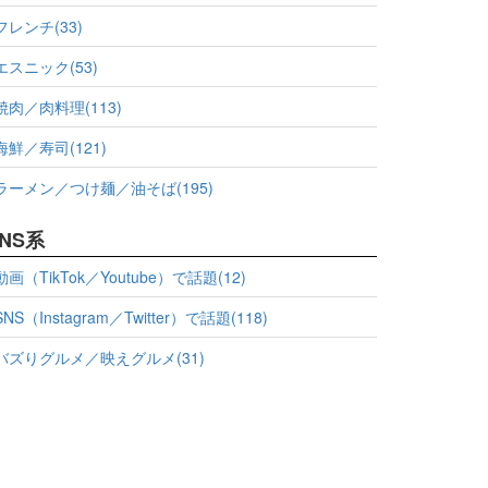
フレンチ(33)
エスニック(53)
焼肉／肉料理(113)
海鮮／寿司(121)
ラーメン／つけ麺／油そば(195)
NS系
動画（TikTok／Youtube）で話題(12)
SNS（Instagram／Twitter）で話題(118)
バズりグルメ／映えグルメ(31)