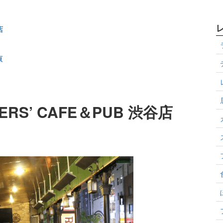
店
原
ERS’ CAFE＆PUB 渋谷店