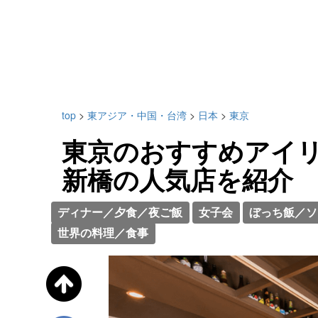
top
>
東アジア・中国・台湾
>
日本
>
東京
東京のおすすめアイリ
新橋の人気店を紹介
ディナー／夕食／夜ご飯
女子会
ぼっち飯／ソ
世界の料理／食事