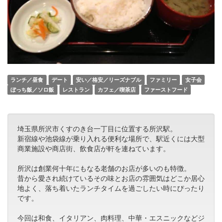
ランチ／昼食
デート
安い／格安／リーズナブル
ファミリー
女子会
ぼっち飯／ソロ飯
レストラン
カフェ／喫茶店
ファーストフード
埼玉県所沢市くすのき台一丁目に位置する所沢駅。
新宿線や池袋線が乗り入れる便利な場所で、駅近くには大型
商業施設や商店街、飲食店が軒を連ねています。
所沢は創業何十年にもなる老舗のお店が多いのも特徴。
昔から愛され続けているその味とお店の雰囲気はどこか居心
地よく、落ち着いたランチタイムを過ごしたい時にぴったり
です。
今回は和食、イタリアン、肉料理、中華・エスニックなどジ