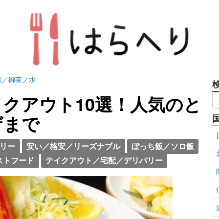
田／御茶ノ水
クアウト10選！人気のと
ザまで
リー
安い／格安／リーズナブル
ぼっち飯／ソロ飯
ストフード
テイクアウト／宅配／デリバリー