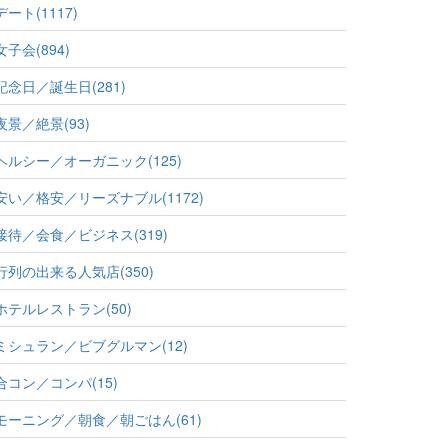
デート(1117)
女子会(894)
記念日／誕生日(281)
夜景／絶景(93)
ヘルシー／オーガニック(125)
安い／格安／リーズナブル(1172)
接待／会食／ビジネス(319)
行列の出来る人気店(350)
ホテルレストラン(50)
ミシュラン／ビブグルマン(12)
合コン／コンパ(15)
モーニング／朝食／朝ごはん(61)