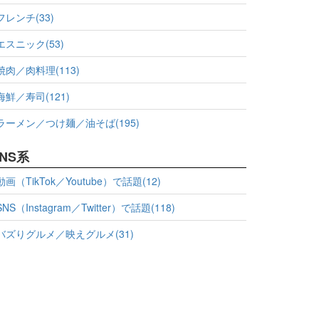
フレンチ(33)
エスニック(53)
焼肉／肉料理(113)
海鮮／寿司(121)
ラーメン／つけ麺／油そば(195)
NS系
動画（TikTok／Youtube）で話題(12)
SNS（Instagram／Twitter）で話題(118)
バズりグルメ／映えグルメ(31)