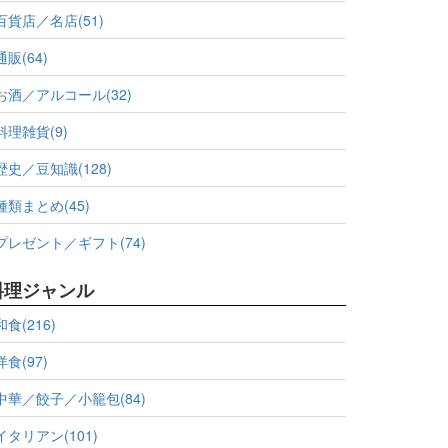
百貨店／名店(51)
通販(64)
お酒／アルコール(32)
料理雑貨(9)
歴史／豆知識(128)
種類まとめ(45)
プレゼント／ギフト(74)
料理ジャンル
和食(216)
洋食(97)
中華／餃子／小籠包(84)
イタリアン(101)