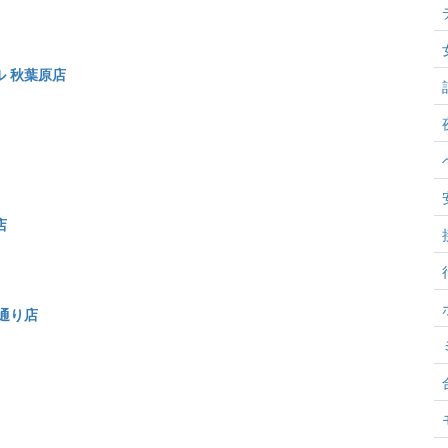
 秋葉原店
店
通り店