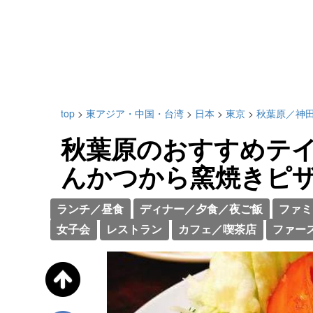
top
>
東アジア・中国・台湾
>
日本
>
東京
>
秋葉原／神
秋葉原のおすすめテイ
んかつから窯焼きピ
ランチ／昼食
ディナー／夕食／夜ご飯
ファミ
女子会
レストラン
カフェ／喫茶店
ファー